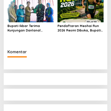
Bupati Ikbar Terima
Pendaftaran Meohai Run
Kunjungan Danlanal
2026 Resmi Dibuka, Bupati
Kendari, Perkuat Sinergi
Irham Kalenggo Ajak
Jaga Keamanan dan
Masyarakat Ramaikan
Dukung Pembangunan
Event Lari di Konawe
Konawe Utara
Selatan
Komentar