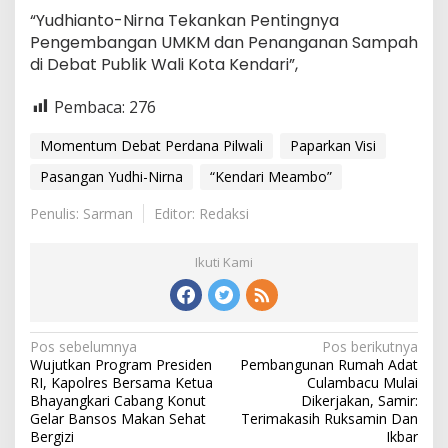
“Yudhianto-Nirna Tekankan Pentingnya
Pengembangan UMKM dan Penanganan Sampah
di Debat Publik Wali Kota Kendari”,
Pembaca:
276
Momentum Debat Perdana Pilwali
Paparkan Visi
Pasangan Yudhi-Nirna
“Kendari Meambo”
Penulis: Sarman
Editor: Redaksi
Ikuti Kami
Navigasi
Pos sebelumnya
Pos berikutnya
Wujutkan Program Presiden
Pembangunan Rumah Adat
pos
RI, Kapolres Bersama Ketua
Culambacu Mulai
Bhayangkari Cabang Konut
Dikerjakan, Samir:
Gelar Bansos Makan Sehat
Terimakasih Ruksamin Dan
Bergizi
Ikbar