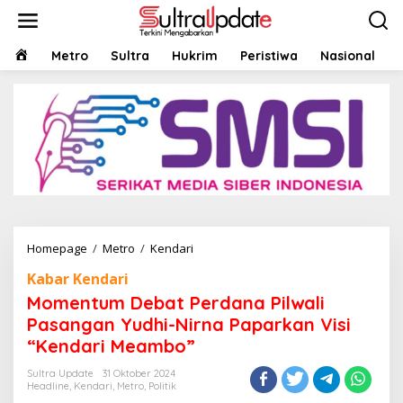
Lewati
ke
konten
HOME
Metro
Sultra
Hukrim
Peristiwa
Nasional
Momentum
Homepage
/
Metro
/
Kendari
Debat
Kabar Kendari
Perdana
Pilwali
Momentum Debat Perdana Pilwali
Pasangan
Pasangan Yudhi-Nirna Paparkan Visi
Yudhi-
“Kendari Meambo”
Nirna
Paparkan
Sultra Update
31 Oktober 2024
Visi
Headline
,
Kendari
,
Metro
,
Politik
“Kendari