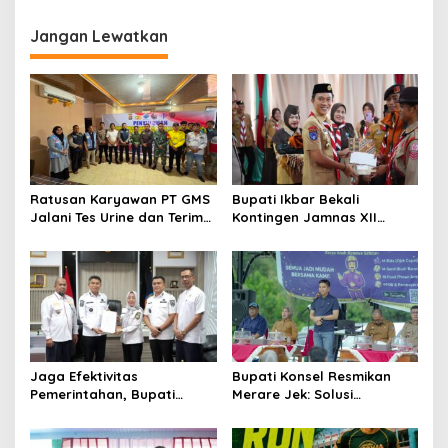
Jangan Lewatkan
Ratusan Karyawan PT GMS
Bupati Ikbar Bekali
Jalani Tes Urine dan Terima
Kontingen Jamnas XII
Penyuluhan P4GN BNN Kota
Dengan Pesan
Kendari
Kepemimpinan Dan
Nasionalisme
Jaga Efektivitas
Bupati Konsel Resmikan
Pemerintahan, Bupati
Merare Jek: Solusi
Konsel Irham Kalenggo
Transportasi dan UMKM
Tunjuk Narlian Jadi Plh
Lokal
Sekda