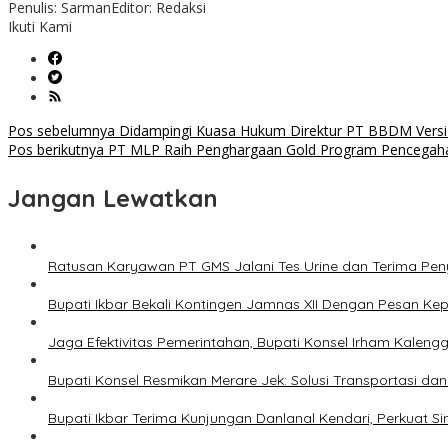
Penulis: Sarman
Editor: Redaksi
Ikuti Kami
Navigasi
Pos sebelumnya
Didampingi Kuasa Hukum Direktur PT BBDM Versi 
Pos berikutnya
PT MLP Raih Penghargaan Gold Program Pencegahan
pos
Jangan Lewatkan
Ratusan Karyawan PT GMS Jalani Tes Urine dan Terima Pe
Bupati Ikbar Bekali Kontingen Jamnas XII Dengan Pesan K
Jaga Efektivitas Pemerintahan, Bupati Konsel Irham Kalengg
Bupati Konsel Resmikan Merare Jek: Solusi Transportasi da
Bupati Ikbar Terima Kunjungan Danlanal Kendari, Perkua