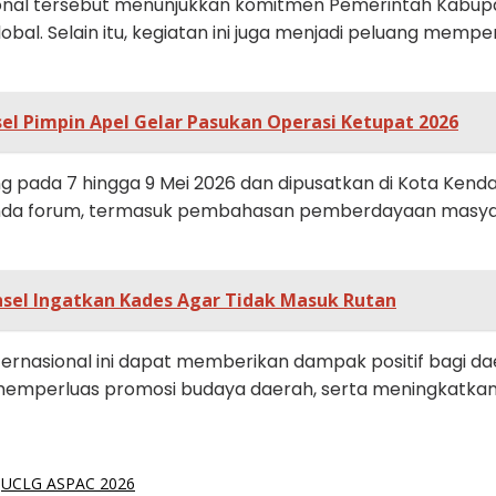
sional tersebut menunjukkan komitmen Pemerintah Kab
global. Selain itu, kegiatan ini juga menjadi peluang me
el Pimpin Apel Gelar Pasukan Operasi Ketupat 2026
 pada 7 hingga 9 Mei 2026 dan dipusatkan di Kota Kendar
agenda forum, termasuk pembahasan pemberdayaan masya
nsel Ingatkan Kades Agar Tidak Masuk Rutan
ernasional ini dapat memberikan dampak positif bagi d
 memperluas promosi budaya daerah, serta meningkatka
UCLG ASPAC 2026