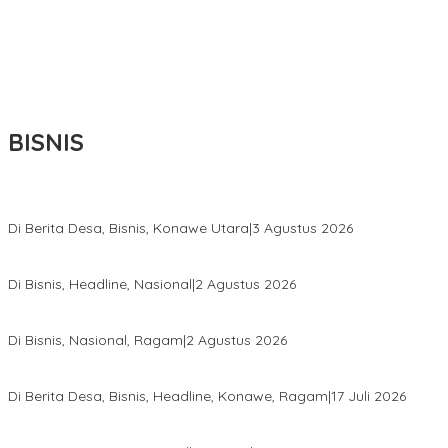
BISNIS
Bupati Ikbar Percepat Pendataan Pekebun Sawit, Dorong Legalita
Di Berita Desa, Bisnis, Konawe Utara
|
3 Agustus 2026
Hadir di Istana Kepresidenan RI, Kadin Sultra Usulkan Hilirisasi A
Di Bisnis, Headline, Nasional
|
2 Agustus 2026
Anton Timbang Hadiri Pertemuan Kadin Dengan Presiden Prabowo
Di Bisnis, Nasional, Ragam
|
2 Agustus 2026
Wabup Konawe Salurkan Bibit Durian Dan Saprodi, Dorong Petani 
Di Berita Desa, Bisnis, Headline, Konawe, Ragam
|
17 Juli 2026
PT MLP Dorong UMKM Langgikima Naik Kelas, Produk Lokal Dibidi