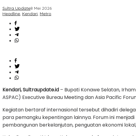
Konsel
Sultra Update
8 Mei 2026
Hadiri
Headline
,
Kendari
,
Metro
Forum
UCLG
ASPAC
2026
Kendari, Sultraupdate.id
– Bupati Konawe Selatan, Irham 
ASPAC) Executive Bureau Meeting dan Asia Pacific Forum
Kegiatan bertaraf internasional tersebut dihadiri deleg
para pemangku kepentingan lainnya. Forum ini menja
pembangunan berkelanjutan, penguatan ekonomi lokal, h