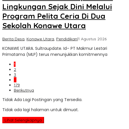
Lingkungan Sejak Dini Melalui
Program Pelita Ceria Di Dua
Sekolah Konawe Utara
oleh
Berita Desa
,
Konawe Utara
,
Pendidikan
|
1 Agustus 2026
Sultra
KONAWE UTARA. Sultraupdate. Id– PT Makmur Lestari
Update
Primatama (MLP) terus menunjukkan komitmennya
1
2
3
…
179
Berikutnya
Tidak Ada Lagi Postingan yang Tersedia.
Tidak ada lagi halaman untuk dimuat.
Lihat Selengkapnya