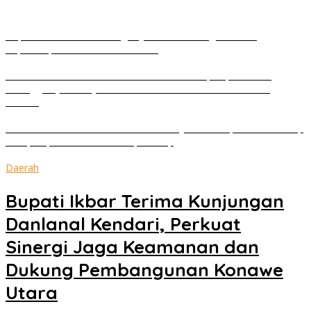
Bupati Ikbar Bekali Kontingen Jamnas XII Dengan Pesan
Kepemimpinan Dan Nasionalisme
Pendaftaran Meohai Run 2026 Resmi Dibuka, Bupati Irham
Kalenggo Ajak Masyarakat Ramaikan Event Lari di Konawe
Selatan
Tim ASREAM ACE Polres Konawe Raih Juara III Kapolda Sultra Cup
2026, Siap Wakili Sultra di Kapolri Cup
Daerah
Bupati Ikbar Terima Kunjungan
Danlanal Kendari, Perkuat
Sinergi Jaga Keamanan dan
Dukung Pembangunan Konawe
Utara