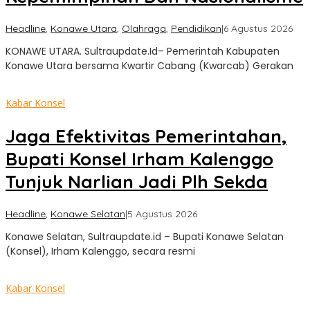
ole
Headline
,
Konawe Utara
,
Olahraga
,
Pendidikan
|
6 Agustus 2026
Sult
KONAWE UTARA. Sultraupdate.Id– Pemerintah Kabupaten
Upd
Konawe Utara bersama Kwartir Cabang (Kwarcab) Gerakan
Kabar Konsel
Jaga Efektivitas Pemerintahan,
Bupati Konsel Irham Kalenggo
Tunjuk Narlian Jadi Plh Sekda
oleh
Headline
,
Konawe Selatan
|
5 Agustus 2026
Sultra
Konawe Selatan, Sultraupdate.id – Bupati Konawe Selatan
Update
(Konsel), Irham Kalenggo, secara resmi
Kabar Konsel