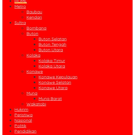
HOME
Metro
Baubau
Kendari
Sultra
Bombana
Buton
Buton Selatan
Buton Tengah
Buton Utara
Kolaka
Kolaka Timur
Kolaka Utara
Konawe
Konawe Kepulauan
Konawe Selatan
Konawe Utara
Muna
Muna Barat
Wakatobi
Hukrim
Peristiwa
Nasional
Politik
Pendidikan