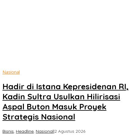
Masih Bergulir, Penetapan Tersangka Dr. Ruksamin Dinilai
Prematur
Konsorsium Aktivis Dan NGO Konawe Desak DPRD Usut Delapan
Proyek Yang Dinilai Bermasalah
Tim ASREAM ACE Polres Konawe Raih Juara III Kapolda Sultra
Cup 2026, Siap Wakili Sultra di Kapolri Cup
Gubernur Sultra dan Bupati Konsel Sambut Kunjungan Kerja
Menteri Dikti Sainstek di SMA Garuda Konda
Nasional
Hadir di Istana Kepresidenan RI,
Kadin Sultra Usulkan Hilirisasi
Aspal Buton Masuk Proyek
Strategis Nasional
oleh
Bisnis
,
Headline
,
Nasional
|
2 Agustus 2026
Sultra