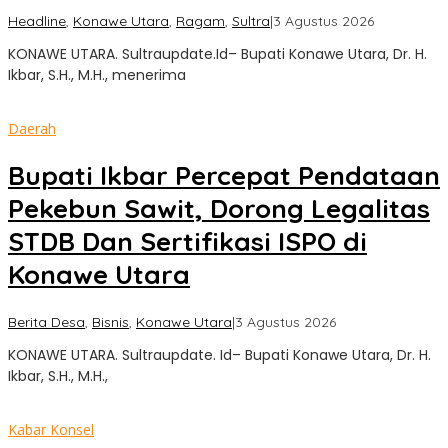
oleh
Headline
,
Konawe Utara
,
Ragam
,
Sultra
|
3 Agustus 2026
Sultra
KONAWE UTARA. Sultraupdate.Id– Bupati Konawe Utara, Dr. H.
Update
Ikbar, S.H., M.H., menerima
Daerah
Bupati Ikbar Percepat Pendataan
Pekebun Sawit, Dorong Legalitas
STDB Dan Sertifikasi ISPO di
Konawe Utara
oleh
Berita Desa
,
Bisnis
,
Konawe Utara
|
3 Agustus 2026
Sultra
KONAWE UTARA. Sultraupdate. Id– Bupati Konawe Utara, Dr. H.
Update
Ikbar, S.H., M.H.,
Kabar Konsel