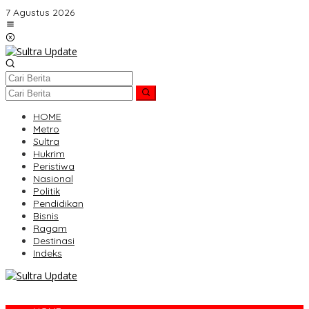
Lewati
7 Agustus 2026
ke
konten
HOME
Metro
Sultra
Hukrim
Peristiwa
Nasional
Politik
Pendidikan
Bisnis
Ragam
Destinasi
Indeks