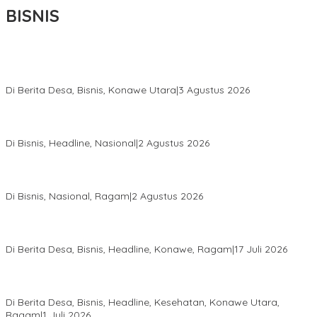
BISNIS
Bupati Ikbar Percepat Pendataan Pekebun Sawit, Dorong
Legalitas STDB Dan Sertifikasi ISPO di Konawe Utara
Di Berita Desa, Bisnis, Konawe Utara
|
3 Agustus 2026
Hadir di Istana Kepresidenan RI, Kadin Sultra Usulkan Hilirisasi
Aspal Buton Masuk Proyek Strategis Nasional
Di Bisnis, Headline, Nasional
|
2 Agustus 2026
Anton Timbang Hadiri Pertemuan Kadin Dengan Presiden
Prabowo, Perkuat Sinergi Bangun Ekonomi Daerah
Di Bisnis, Nasional, Ragam
|
2 Agustus 2026
Wabup Konawe Salurkan Bibit Durian Dan Saprodi, Dorong
Petani Tingkatkan Produktivitas
Di Berita Desa, Bisnis, Headline, Konawe, Ragam
|
17 Juli 2026
PT MLP Dorong UMKM Langgikima Naik Kelas, Produk Lokal
Dibidik Tembus Ritel Modern
Di Berita Desa, Bisnis, Headline, Kesehatan, Konawe Utara,
Ragam
|
1 Juli 2026