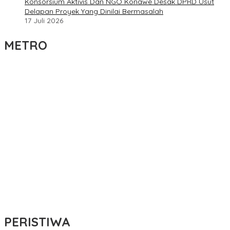
Konsorsium Aktivis Dan NGO Konawe Desak DPRD Usut
Delapan Proyek Yang Dinilai Bermasalah
17 Juli 2026
METRO
Resmi Diteken Presiden, IAIN Kendari Bertransformasi Jadi
Universitas Islam Negeri (UIN)
Pemda Konut Apresiasi Pengabdian Polri Untuk Masyarakat
Satu-satunya di Sultra, Bupati Konsel Irham Kalenggo Didapuk
Jadi Panelis Pemilihan Rektor UHO Periode 2026-2030
Pemda Konsel Beri Klarifikasi Terkait Pemberitaan Dugaan
Pencabulan di Rumah Pribadi Bupati
Upaya Perkuat Literasi Digital, Komdigi Gelar Insight Talks:
Literasi Cerdas di Era Kecerdasan Artifisial
PERISTIWA