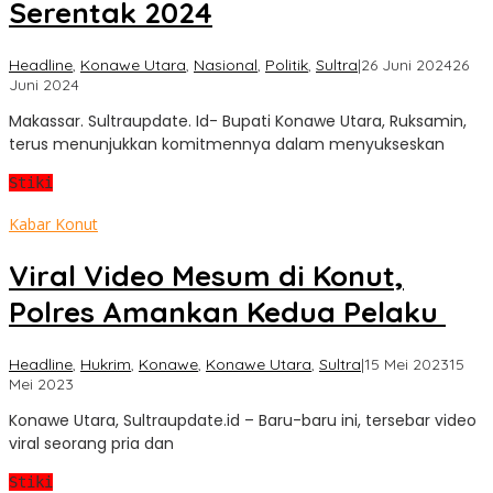
Serentak 2024
Headline
,
Konawe Utara
,
Nasional
,
Politik
,
Sultra
|
26 Juni 2024
26
oleh
Juni 2024
Sultra
Makassar. Sultraupdate. Id- Bupati Konawe Utara, Ruksamin,
Update
terus menunjukkan komitmennya dalam menyukseskan
Stiki
Kabar Konut
Viral Video Mesum di Konut,
Polres Amankan Kedua Pelaku
Headline
,
Hukrim
,
Konawe
,
Konawe Utara
,
Sultra
|
15 Mei 2023
15
oleh
Mei 2023
Sultra
Konawe Utara, Sultraupdate.id – Baru-baru ini, tersebar video
Update
viral seorang pria dan
Stiki