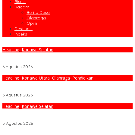
Bisnis
Ragam
Berita Desa
Olahraga
Opini
Destinasi
Indeks
Headline
,
Konawe Selatan
Ratusan Karyawan PT GMS Jalani Tes Urine dan Terima
Penyuluhan P4GN BNN Kota Kendari
6 Agustus 2026
Headline
,
Konawe Utara
,
Olahraga
,
Pendidikan
Bupati Ikbar Bekali Kontingen Jamnas XII Dengan Pesan
Kepemimpinan Dan Nasionalisme
6 Agustus 2026
Headline
,
Konawe Selatan
Jaga Efektivitas Pemerintahan, Bupati Konsel Irham Kalenggo
Tunjuk Narlian Jadi Plh Sekda
5 Agustus 2026
Fakta Baru Kasus Crusher Konawe Utara: Sengketa Kepemilikan