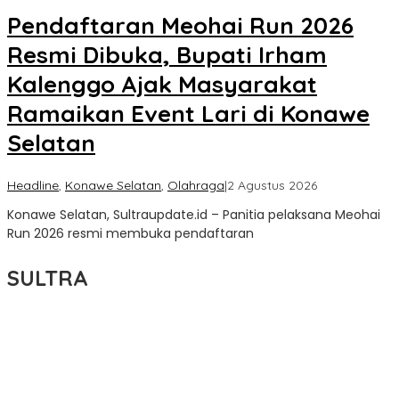
Pendaftaran Meohai Run 2026
Resmi Dibuka, Bupati Irham
Kalenggo Ajak Masyarakat
Ramaikan Event Lari di Konawe
Selatan
oleh
Headline
,
Konawe Selatan
,
Olahraga
|
2 Agustus 2026
Sultra
Konawe Selatan, Sultraupdate.id – Panitia pelaksana Meohai
Update
Run 2026 resmi membuka pendaftaran
SULTRA
Bupati Ikbar Terima Kunjungan Danlanal Kendari, Perkuat Sinergi
Jaga Keamanan dan Dukung Pembangunan Konawe Utara
Fakta Baru Kasus Crusher Konawe Utara: Sengketa Kepemilikan