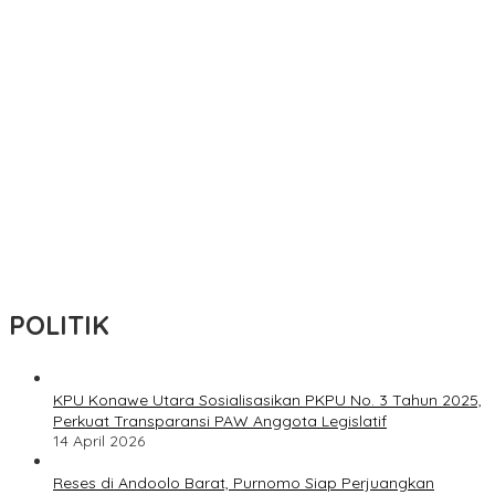
Masih Bergulir, Penetapan Tersangka Dr. Ruksamin Dinilai
Prematur
Skandal KUR Jember: Pencatutan 900 Identitas Petani adalah
Pengkhianatan Negara
Pemda Konut Apresiasi Pengabdian Polri Untuk Masyarakat
Satresnarkoba Polres Konawe Utara Ungkap 11 Kasus Narkoba,
Sita Sabu 221,29 Gram Dalam Enam Bulan
Dugaan Tambang Ilegal Mencuat di Konawe Utara, Dua
Perusahaan Disorot
POLITIK
KPU Konawe Utara Sosialisasikan PKPU No. 3 Tahun 2025,
Perkuat Transparansi PAW Anggota Legislatif
14 April 2026
Reses di Andoolo Barat, Purnomo Siap Perjuangkan