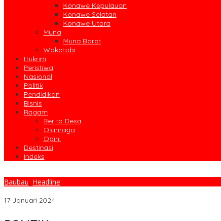
Konawe Kepulauan
Konawe Selatan
Konawe Utara
Muna
Muna Barat
Wakatobi
Hukrim
Peristiwa
Nasional
Politik
Pendidikan
Bisnis
Ragam
Berita Desa
Olahraga
Opini
Destinasi
Indeks
Baubau
,
Headline
Rasman Perintahkan OPD di Baubau Terapkan Digitalisasi Dalam 
17 Januari 2024