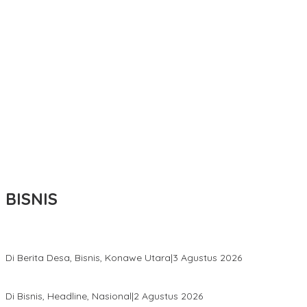
BISNIS
Bupati Ikbar Percepat Pendataan Pekebun Sawit, Dorong Legalita
Di Berita Desa, Bisnis, Konawe Utara
|
3 Agustus 2026
Hadir di Istana Kepresidenan RI, Kadin Sultra Usulkan Hilirisasi A
Di Bisnis, Headline, Nasional
|
2 Agustus 2026