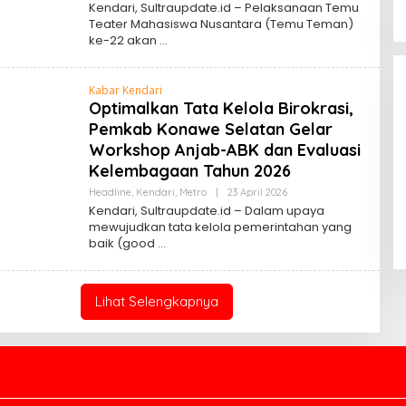
Sultra
Kendari, Sultraupdate.id – Pelaksanaan Temu
Update
Bupati Ikbar Percepat Pendataan
Teater Mahasiswa Nusantara (Temu Teman)
Pekebun Sawit, Dorong Legalitas
ke-22 akan
STDB Dan Sertifikasi ISPO di
Di Berita Desa, Bisnis, Konawe Utara
|
3 Agustus
2026
Konawe Utara
Kabar Kendari
Optimalkan Tata Kelola Birokrasi,
Pemkab Konawe Selatan Gelar
Workshop Anjab-ABK dan Evaluasi
Kelembagaan Tahun 2026
Oleh
Headline
,
Kendari
,
Metro
|
23 April 2026
Sultra
Kendari, Sultraupdate.id – Dalam upaya
Update
mewujudkan tata kelola pemerintahan yang
baik (good
Lihat Selengkapnya