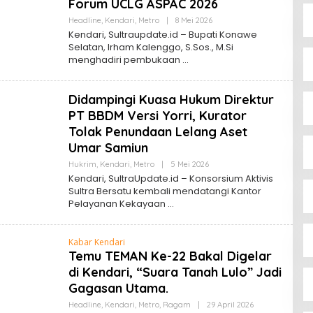
Forum UCLG ASPAC 2026
Oleh
Headline
,
Kendari
,
Metro
|
8 Mei 2026
Sultra
Kendari, Sultraupdate.id – Bupati Konawe
Update
Selatan, Irham Kalenggo, S.Sos., M.Si
menghadiri pembukaan
Didampingi Kuasa Hukum Direktur
PT BBDM Versi Yorri, Kurator
Tolak Penundaan Lelang Aset
Umar Samiun
Oleh
Hukrim
,
Kendari
,
Metro
|
5 Mei 2026
Sultra
Kendari, SultraUpdate.id – Konsorsium Aktivis
Update
Sultra Bersatu kembali mendatangi Kantor
Pelayanan Kekayaan
Kabar Kendari
Temu TEMAN Ke-22 Bakal Digelar
di Kendari, “Suara Tanah Lulo” Jadi
Gagasan Utama.
Oleh
Headline
,
Kendari
,
Metro
,
Ragam
|
29 April 2026