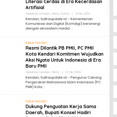
Literasi Cerdas di Era Kecerdasan
Artifisial
Oleh
Headline
,
Kendari
,
Metro
,
Sultra
|
13 Mei 2026
Sultra
Kendari, Sultraupdate.id – Kementerian
Update
Komunikasi dan Digital (Komdigi) bersinergi
dengan ekosistem media
Kabar Knedari
Resmi Dilantik PB PMII, PC PMII
Kota Kendari Komitmen Wujudkan
Aksi Nyata Untuk Indonesia di Era
Baru PMII
Oleh
Headline
,
Kendari
,
Metro
|
12 Mei 2026
Sultra
Kendari, Sultraupdate.id – Pengurus Cabang
Update
Pergerakan Mahasiswa Islam Indonesia (PC
PMII) Kota
Kabar Kendari
Dukung Penguatan Kerja Sama
Daerah, Bupati Konsel Hadiri