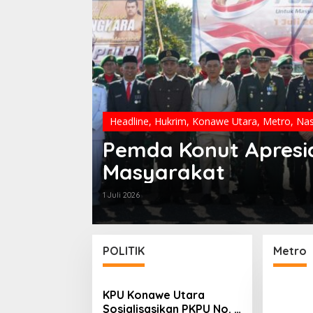
Headline
,
Hukrim
,
Konawe Utara
,
Metro
,
Nas
Pemda Konut Apresia
Negeri
Masyarakat
1 Juli 2026
POLITIK
Metro
KPU Konawe Utara
Sosialisasikan PKPU No. 3