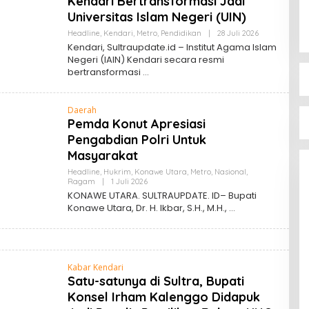
Kendari Bertransformasi Jadi
Universitas Islam Negeri (UIN)
Oleh
Headline
,
Kendari
,
Metro
,
Pendidikan
|
28 Juli 2026
Sultra
Kendari, Sultraupdate.id – Institut Agama Islam
Update
Negeri (IAIN) Kendari secara resmi
bertransformasi
Daerah
Pemda Konut Apresiasi
Pengabdian Polri Untuk
Masyarakat
Headline
,
Hukrim
,
Konawe Utara
,
Metro
,
Nasional
,
Oleh
Ragam
|
1 Juli 2026
Sultra
KONAWE UTARA. SULTRAUPDATE. ID– Bupati
Update
Konawe Utara, Dr. H. Ikbar, S.H., M.H.,
Kabar Kendari
Satu-satunya di Sultra, Bupati
Konsel Irham Kalenggo Didapuk