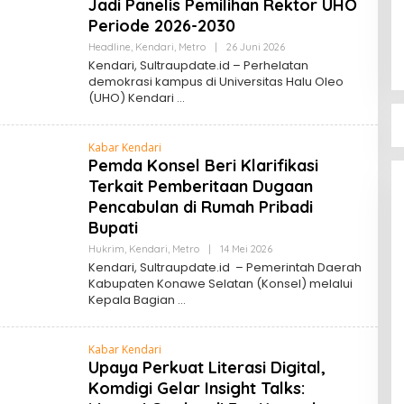
Jadi Panelis Pemilihan Rektor UHO
Periode 2026-2030
Oleh
Headline
,
Kendari
,
Metro
|
26 Juni 2026
Sultra
Kendari, Sultraupdate.id – Perhelatan
Update
demokrasi kampus di Universitas Halu Oleo
(UHO) Kendari
Kabar Kendari
Pemda Konsel Beri Klarifikasi
Terkait Pemberitaan Dugaan
Pencabulan di Rumah Pribadi
Bupati
Oleh
Hukrim
,
Kendari
,
Metro
|
14 Mei 2026
Sultra
Kendari, Sultraupdate.id – Pemerintah Daerah
Update
Kabupaten Konawe Selatan (Konsel) melalui
Kepala Bagian
Kabar Kendari
Upaya Perkuat Literasi Digital,
Komdigi Gelar Insight Talks: