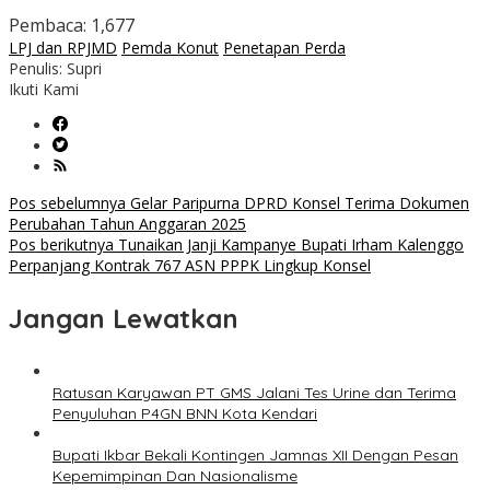
Pembaca:
1,677
LPJ dan RPJMD
Pemda Konut
Penetapan Perda
Penulis: Supri
Ikuti Kami
Navigasi
Pos sebelumnya
Gelar Paripurna DPRD Konsel Terima Dokumen
Perubahan Tahun Anggaran 2025
pos
Pos berikutnya
Tunaikan Janji Kampanye Bupati Irham Kalenggo
Perpanjang Kontrak 767 ASN PPPK Lingkup Konsel
Jangan Lewatkan
Ratusan Karyawan PT GMS Jalani Tes Urine dan Terima
Penyuluhan P4GN BNN Kota Kendari
Bupati Ikbar Bekali Kontingen Jamnas XII Dengan Pesan
Kepemimpinan Dan Nasionalisme