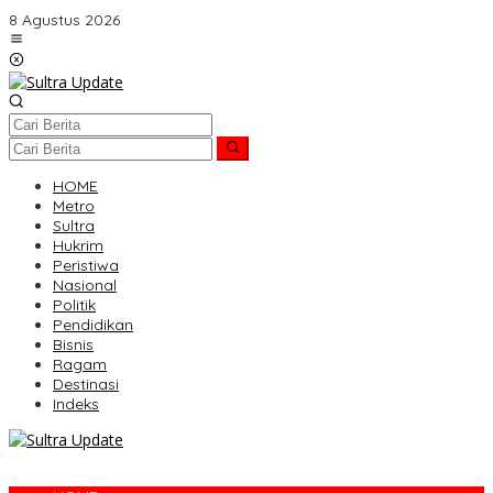
Lewati
8 Agustus 2026
ke
konten
HOME
Metro
Sultra
Hukrim
Peristiwa
Nasional
Politik
Pendidikan
Bisnis
Ragam
Destinasi
Indeks