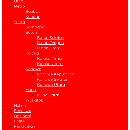
HOME
Metro
Baubau
Kendari
Sultra
Bombana
Buton
Buton Selatan
Buton Tengah
Buton Utara
Kolaka
Kolaka Timur
Kolaka Utara
Konawe
Konawe Kepulauan
Konawe Selatan
Konawe Utara
Muna
Muna Barat
Wakatobi
Hukrim
Peristiwa
Nasional
Politik
Pendidikan