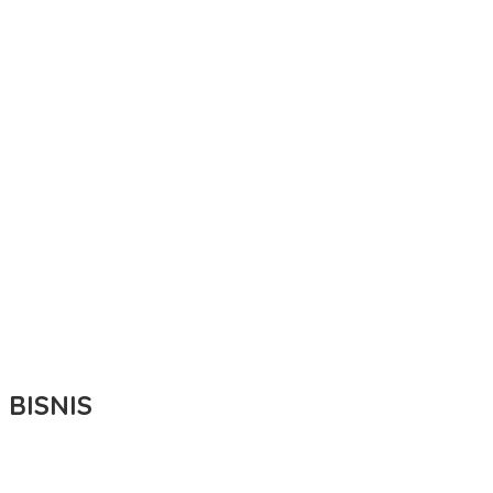
BISNIS
Bupati Ikbar Percepat Pendataan Pekebun Sawit, Dorong