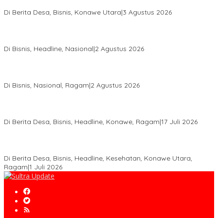
Legalitas STDB Dan Sertifikasi ISPO di Konawe Utara
Di Berita Desa, Bisnis, Konawe Utara
|
3 Agustus 2026
Hadir di Istana Kepresidenan RI, Kadin Sultra Usulkan Hilirisasi
Aspal Buton Masuk Proyek Strategis Nasional
Di Bisnis, Headline, Nasional
|
2 Agustus 2026
Anton Timbang Hadiri Pertemuan Kadin Dengan Presiden
Prabowo, Perkuat Sinergi Bangun Ekonomi Daerah
Di Bisnis, Nasional, Ragam
|
2 Agustus 2026
Wabup Konawe Salurkan Bibit Durian Dan Saprodi, Dorong
Petani Tingkatkan Produktivitas
Di Berita Desa, Bisnis, Headline, Konawe, Ragam
|
17 Juli 2026
PT MLP Dorong UMKM Langgikima Naik Kelas, Produk Lokal
Dibidik Tembus Ritel Modern
Di Berita Desa, Bisnis, Headline, Kesehatan, Konawe Utara,
Ragam
|
1 Juli 2026