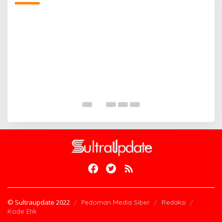
A
D
B
Di
© Sultraupdate 2022
Pedoman Media Siber
Redaksi
Kode Etik