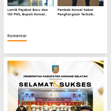
Lantik Pejabat Baru dan
Pemkab Konsel Sabet
130 PNS, Bupati Konsel
Penghargaan Terbaik
Minta ASN Jaga Etika dan
Kedua Kinerja Penyaluran
Profesionalitas Dalam
DAK Fisik 2025 dari
Bekerja
Kemenkeu
Komentar