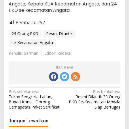
Angata, Kepala KUA Kecamatan Angata, dan 24
PKD se kecamatan Angata.
Pembaca:
252
24 Orang PKD
Resmi Dilantik
se-Kecamatan Angata
Penulis: Sarman
Editor: Redaksi
Ikuti Kami
Navigasi
Pos sebelumnya
Pos berikutnya
Tekan Sengketa Lahan,
Resmi Dilantik 20 Orang
pos
Bupati Konut Dorong
PKD Se-Kecamatan Mowila
Gemapatas Paket Sertifikat
Siap Bertugas
Jangan Lewatkan