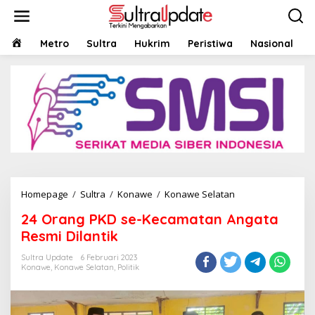
Lewati
ke
konten
HOME
Metro
Sultra
Hukrim
Peristiwa
Nasional
24
Homepage
/
Sultra
/
Konawe
/
Konawe Selatan
Orang
24 Orang PKD se-Kecamatan Angata
PKD
se-
Resmi Dilantik
Kecamatan
Angata
Sultra Update
6 Februari 2023
Konawe
,
Konawe Selatan
,
Politik
Resmi
Dilantik