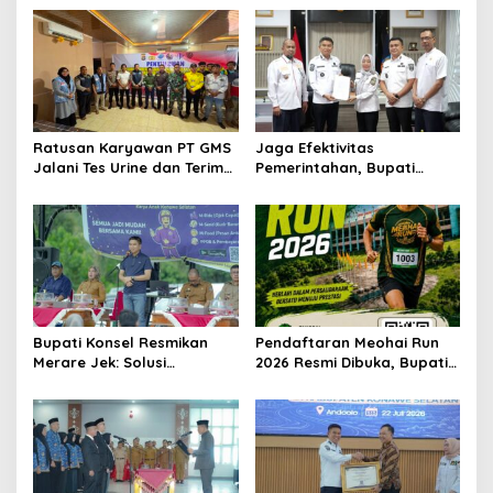
Ratusan Karyawan PT GMS
Jaga Efektivitas
Jalani Tes Urine dan Terima
Pemerintahan, Bupati
Penyuluhan P4GN BNN Kota
Konsel Irham Kalenggo
Kendari
Tunjuk Narlian Jadi Plh
Sekda
Bupati Konsel Resmikan
Pendaftaran Meohai Run
Merare Jek: Solusi
2026 Resmi Dibuka, Bupati
Transportasi dan UMKM
Irham Kalenggo Ajak
Lokal
Masyarakat Ramaikan
Event Lari di Konawe
Selatan