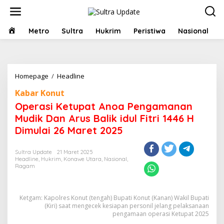
Lewati
ke
konten
HOME
Metro
Sultra
Hukrim
Peristiwa
Nasional
Operasi
Homepage
/
Headline
Ketupat
Kabar Konut
Anoa
Pengamanan
Operasi Ketupat Anoa Pengamanan
Mudik
Mudik Dan Arus Balik idul Fitri 1446 H
Dan
Dimulai 26 Maret 2025
Arus
Balik
idul
Sultra Update
21 Maret 2025
Fitri
Headline
,
Hukrim
,
Konawe Utara
,
Nasional
,
1446
Ragam
H
Dimulai
26
Ketgam: Kapolres Konut (tengah) Bupati Konut (Kanan) Wakil Bupati
Maret
(Kiri) saat mengecek kesiapan personil jelang pelaksanaan
2025
pengamaan operasi Ketupat 2025