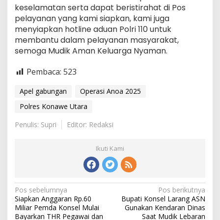
keselamatan serta dapat beristirahat di Pos
pelayanan yang kami siapkan, kami juga
menyiapkan hotline aduan Polri 110 untuk
membantu dalam pelayanan masyarakat,
semoga Mudik Aman Keluarga Nyaman.
Pembaca:
523
Apel gabungan
Operasi Anoa 2025
Polres Konawe Utara
Penulis: Supri
Editor: Redaksi
Ikuti Kami
Navigasi
Pos sebelumnya
Pos berikutnya
Siapkan Anggaran Rp.60
Bupati Konsel Larang ASN
pos
Miliar Pemda Konsel Mulai
Gunakan Kendaran Dinas
Bayarkan THR Pegawai dan
Saat Mudik Lebaran