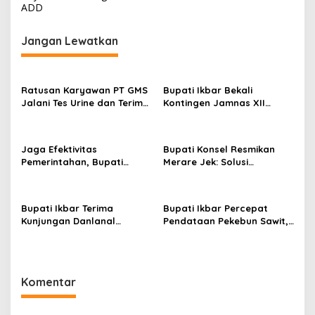
ADD
Jangan Lewatkan
Ratusan Karyawan PT GMS
Bupati Ikbar Bekali
Jalani Tes Urine dan Terima
Kontingen Jamnas XII
Penyuluhan P4GN BNN Kota
Dengan Pesan
Kendari
Kepemimpinan Dan
Nasionalisme
Jaga Efektivitas
Bupati Konsel Resmikan
Pemerintahan, Bupati
Merare Jek: Solusi
Konsel Irham Kalenggo
Transportasi dan UMKM
Tunjuk Narlian Jadi Plh
Lokal
Sekda
Bupati Ikbar Terima
Bupati Ikbar Percepat
Kunjungan Danlanal
Pendataan Pekebun Sawit,
Kendari, Perkuat Sinergi
Dorong Legalitas STDB Dan
Jaga Keamanan dan
Sertifikasi ISPO di Konawe
Dukung Pembangunan
Utara
Konawe Utara
Komentar