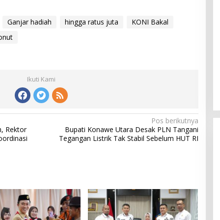
Ganjar hadiah
hingga ratus juta
KONI Bakal
onut
Ikuti Kami
Pos berikutnya
, Rektor
Bupati Konawe Utara Desak PLN Tangani
oordinasi
Tegangan Listrik Tak Stabil Sebelum HUT RI