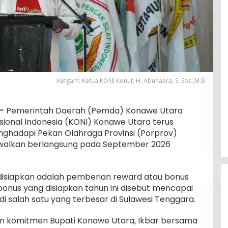
Ketgam: Ketua KONI Konut, H. Abuhaera, S. Sos.,M.Si
-
Pemerintah Daerah (Pemda) Konawe Utara
ional Indonesia (KONI) Konawe Utara terus
hadapi Pekan Olahraga Provinsi (Porprov)
dwalkan berlangsung pada September 2026
disiapkan adalah pemberian reward atau bonus
i bonus yang disiapkan tahun ini disebut mencapai
di salah satu yang terbesar di Sulawesi Tenggara.
n komitmen Bupati Konawe Utara, Ikbar bersama