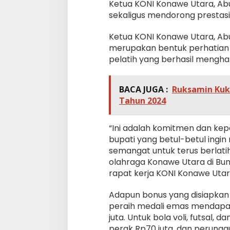
Ketua KONI Konawe Utara, Ab
sekaligus mendorong prestasi
Ketua KONI Konawe Utara, Ab
merupakan bentuk perhatian 
pelatih yang berhasil mengh
BACA JUGA :
Ruksamin Kuk
Tahun 2024
“Ini adalah komitmen dan ke
bupati yang betul-betul ingi
semangat untuk terus berlati
olahraga Konawe Utara di Bu
rapat kerja KONI Konawe Utara
Adapun bonus yang disiapkan
peraih medali emas mendapat 
juta. Untuk bola voli, futsal,
perak Rp70 juta, dan perunggu