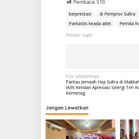
Pembaca:
510
berprestasi
di Pemprov Sultra
Pantastis keada atlet
Pemda K
Penulis: Supri
Navigasi
Pos sebelumnya
Pantau Jemaah Haji Sultra di Makkah
pos
IAIN Kendari Apresiasi Sinergi Tim K
Kemenag
Jangan Lewatkan