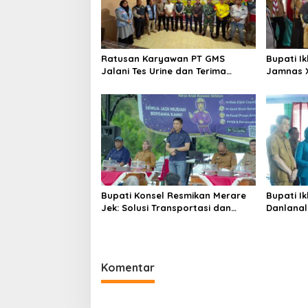
Ratusan Karyawan PT GMS
Bupati I
Jalani Tes Urine dan Terima
Jamnas X
Penyuluhan P4GN BNN Kota
Kepemimp
Kendari
Bupati Konsel Resmikan Merare
Bupati I
Jek: Solusi Transportasi dan
Danlanal 
UMKM Lokal
Jaga Ke
Pembang
Komentar