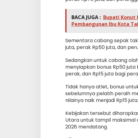
BACA JUGA :
Bupati Konut
Pembangunan Ibu Kota Tah
Sementara cabang sepak tak
juta, perak Rp50 juta, dan per
Sedangkan untuk cabang ola
menyiapkan bonus Rp50 juta b
perak, dan Rp15 juta bagi per
Tidak hanya atlet, bonus untu
sebelumnya pelatih peraih me
nilainya naik menjadi Rp15 juta
Kebijakan tersebut diharap
Utara untuk tampil maksimal 
2026 mendatang.