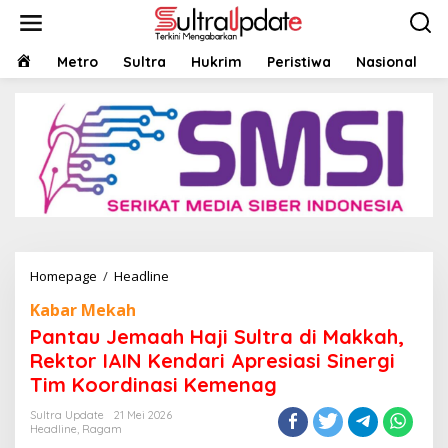
Lewati
ke
konten
HOME
Metro
Sultra
Hukrim
Peristiwa
Nasional
Pantau
Homepage
/
Headline
Jemaah
Kabar Mekah
Haji
Sultra
Pantau Jemaah Haji Sultra di Makkah,
di
Rektor IAIN Kendari Apresiasi Sinergi
Makkah,
Tim Koordinasi Kemenag
Rektor
IAIN
Sultra Update
21 Mei 2026
Kendari
Headline
,
Ragam
Apresiasi