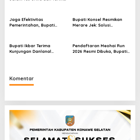
Penyuluhan P4GN BNN Kota
Kendari
Jaga Efektivitas
Bupati Konsel Resmikan
Pemerintahan, Bupati
Merare Jek: Solusi
Konsel Irham Kalenggo
Transportasi dan UMKM
Tunjuk Narlian Jadi Plh
Lokal
Sekda
Bupati Ikbar Terima
Pendaftaran Meohai Run
Kunjungan Danlanal
2026 Resmi Dibuka, Bupati
Kendari, Perkuat Sinergi
Irham Kalenggo Ajak
Jaga Keamanan dan
Masyarakat Ramaikan
Dukung Pembangunan
Event Lari di Konawe
Konawe Utara
Selatan
Komentar