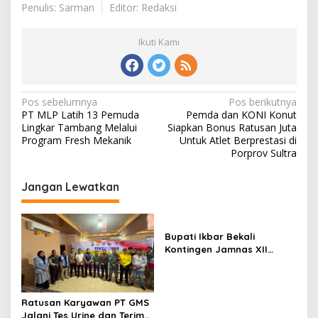
Penulis: Sarman
Editor: Redaksi
Ikuti Kami
Navigasi
Pos sebelumnya
Pos berikutnya
PT MLP Latih 13 Pemuda
Pemda dan KONI Konut
pos
Lingkar Tambang Melalui
Siapkan Bonus Ratusan Juta
Program Fresh Mekanik
Untuk Atlet Berprestasi di
Porprov Sultra
Jangan Lewatkan
Bupati Ikbar Bekali
Kontingen Jamnas XII
Dengan Pesan
Kepemimpinan Dan
Nasionalisme
Ratusan Karyawan PT GMS
Jalani Tes Urine dan Terima