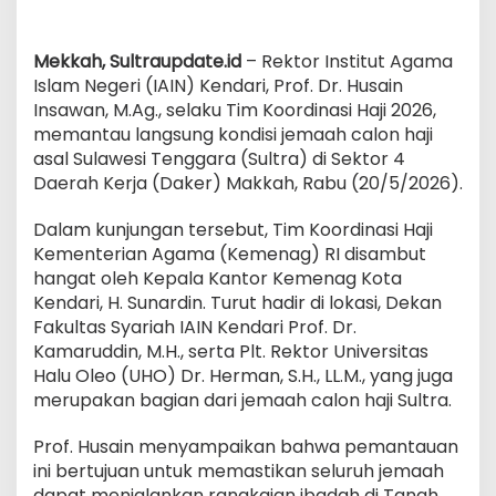
Sinergi
Tim
Koordinasi
Mekkah,
Sultraupdate.id
– Rektor Institut Agama
Kemenag
Islam Negeri (IAIN) Kendari, Prof. Dr. Husain
Insawan, M.Ag., selaku Tim Koordinasi Haji 2026,
memantau langsung kondisi jemaah calon haji
asal Sulawesi Tenggara (Sultra) di Sektor 4
Daerah Kerja (Daker) Makkah, Rabu (20/5/2026).
Dalam kunjungan tersebut, Tim Koordinasi Haji
Kementerian Agama (Kemenag) RI disambut
hangat oleh Kepala Kantor Kemenag Kota
Kendari, H. Sunardin. Turut hadir di lokasi, Dekan
Fakultas Syariah IAIN Kendari Prof. Dr.
Kamaruddin, M.H., serta Plt. Rektor Universitas
Halu Oleo (UHO) Dr. Herman, S.H., LL.M., yang juga
merupakan bagian dari jemaah calon haji Sultra.
Prof. Husain menyampaikan bahwa pemantauan
ini bertujuan untuk memastikan seluruh jemaah
dapat menjalankan rangkaian ibadah di Tanah