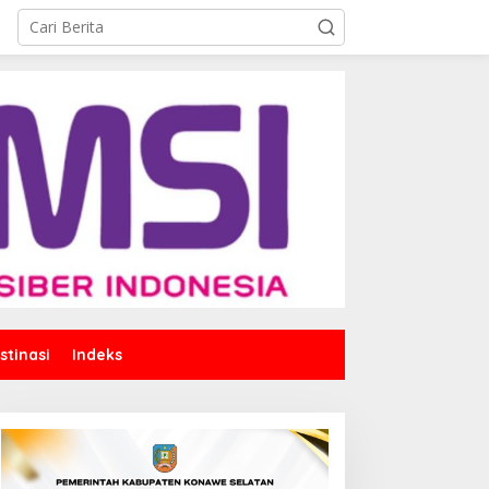
stinasi
Indeks