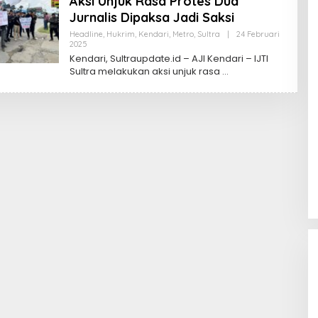
Aksi Unjuk Rasa Protes Dua
Jurnalis Dipaksa Jadi Saksi
Headline
,
Hukrim
,
Kendari
,
Metro
,
Sultra
|
24 Februari
Oleh
2025
Sultra
Kendari, Sultraupdate.id – AJI Kendari – IJTI
Update
Sultra melakukan aksi unjuk rasa