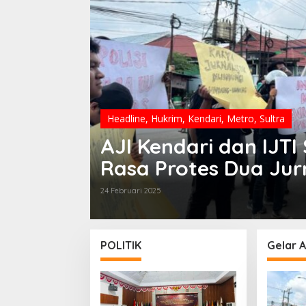
Headline
,
Hukrim
,
Kendari
,
Metro
,
Sultra
AJI Kendari dan IJTI 
Rasa Protes Dua Jurn
24 Februari 2025
POLITIK
Gelar A