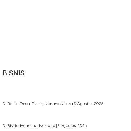
BISNIS
Bupati Ikbar Percepat Pendataan Pekebun Sawit, Dorong
Legalitas STDB Dan Sertifikasi ISPO di Konawe Utara
Di Berita Desa, Bisnis, Konawe Utara
|
3 Agustus 2026
Hadir di Istana Kepresidenan RI, Kadin Sultra Usulkan Hilirisasi
Aspal Buton Masuk Proyek Strategis Nasional
Di Bisnis, Headline, Nasional
|
2 Agustus 2026