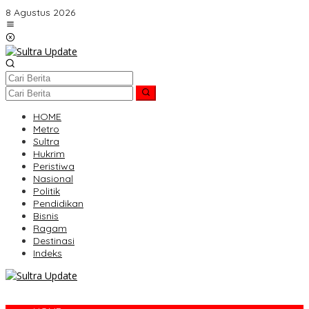
Lewati
8 Agustus 2026
ke
konten
HOME
Metro
Sultra
Hukrim
Peristiwa
Nasional
Politik
Pendidikan
Bisnis
Ragam
Destinasi
Indeks