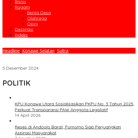
Bisnis
Ragam
Berita Desa
Olahraga
Opini
Destinasi
Indeks
Headline
,
Konawe Selatan
,
Sultra
Hadiri Syukuran Kemenangan di Kecamatan Ranomeeto, Irham-
Wahyu Ajak Masyarakat Bangun Daerah
5 Desember 2024
POLITIK
KPU Konawe Utara Sosialisasikan PKPU No. 3 Tahun 2025,
Perkuat Transparansi PAW Anggota Legislatif
14 April 2026
Reses di Andoolo Barat, Purnomo Siap Perjuangkan
Aspirasi Masyarakat