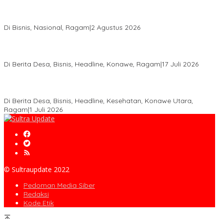
Anton Timbang Hadiri Pertemuan Kadin Dengan Presiden
Prabowo, Perkuat Sinergi Bangun Ekonomi Daerah
Di Bisnis, Nasional, Ragam
|
2 Agustus 2026
Wabup Konawe Salurkan Bibit Durian Dan Saprodi, Dorong
Petani Tingkatkan Produktivitas
Di Berita Desa, Bisnis, Headline, Konawe, Ragam
|
17 Juli 2026
PT MLP Dorong UMKM Langgikima Naik Kelas, Produk Lokal
Dibidik Tembus Ritel Modern
Di Berita Desa, Bisnis, Headline, Kesehatan, Konawe Utara,
Ragam
|
1 Juli 2026
© Sultraupdate 2022
Pedoman Media Siber
Redaksi
Kode Etik