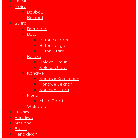
HOME
Metro
Baubau
Kendari
Sultra
Bombana
Buton
Buton Selatan
Buton Tengah
Buton Utara
Kolaka
Kolaka Timur
Kolaka Utara
Konawe
Konawe Kepulauan
Konawe Selatan
Konawe Utara
Muna
Muna Barat
Wakatobi
Hukrim
Peristiwa
Nasional
Politik
Pendidikan