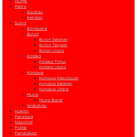
HOME
Metro
Baubau
Kendari
Sultra
Bombana
Buton
Buton Selatan
Buton Tengah
Buton Utara
Kolaka
Kolaka Timur
Kolaka Utara
Konawe
Konawe Kepulauan
Konawe Selatan
Konawe Utara
Muna
Muna Barat
Wakatobi
Hukrim
Peristiwa
Nasional
Politik
Pendidikan