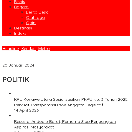
Bisnis
Ragam
Berita Desa
Olahraga
Opini
Destinasi
Indeks
Headline
,
Kendari
,
Metro
Meminimalisir Penyakit DBD Ketua FPRB Lakukan Penyemprotan
Fogging
20 Januari 2024
POLITIK
KPU Konawe Utara Sosialisasikan PKPU No. 3 Tahun 2025,
Perkuat Transparansi PAW Anggota Legislatif
14 April 2026
Reses di Andoolo Barat, Purnomo Siap Perjuangkan
Aspirasi Masyarakat