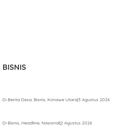
BISNIS
Bupati Ikbar Percepat Pendataan Pekebun Sawit, Dorong
Legalitas STDB Dan Sertifikasi ISPO di Konawe Utara
Di Berita Desa, Bisnis, Konawe Utara
|
3 Agustus 2026
Hadir di Istana Kepresidenan RI, Kadin Sultra Usulkan Hilirisasi
Aspal Buton Masuk Proyek Strategis Nasional
Di Bisnis, Headline, Nasional
|
2 Agustus 2026
Anton Timbang Hadiri Pertemuan Kadin Dengan Presiden