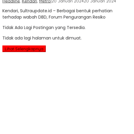
oleh
Headline
,
Kendari
,
Metro
|
20 Januari 2024
20 Januari 2024
Sultra
Kendari, Sultraupdate.id – Berbagai bentuk perhatian
Update
terhadap wabah DBD, Forum Pengurangan Resiko
Tidak Ada Lagi Postingan yang Tersedia.
Tidak ada lagi halaman untuk dimuat.
Lihat Selengkapnya