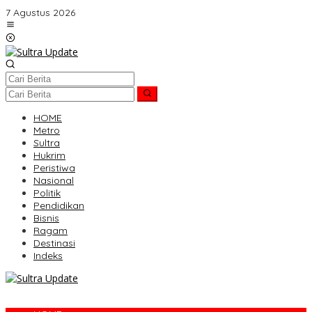
Lewati
7 Agustus 2026
ke
konten
HOME
Metro
Sultra
Hukrim
Peristiwa
Nasional
Politik
Pendidikan
Bisnis
Ragam
Destinasi
Indeks