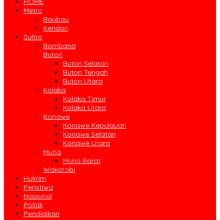
HOME
Metro
Baubau
Kendari
Sultra
Bombana
Buton
Buton Selatan
Buton Tengah
Buton Utara
Kolaka
Kolaka Timur
Kolaka Utara
Konawe
Konawe Kepulauan
Konawe Selatan
Konawe Utara
Muna
Muna Barat
Wakatobi
Hukrim
Peristiwa
Nasional
Politik
Pendidikan