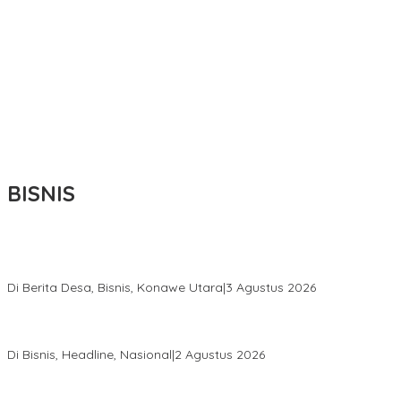
BISNIS
Bupati Ikbar Percepat Pendataan Pekebun Sawit, Dorong
Legalitas STDB Dan Sertifikasi ISPO di Konawe Utara
Di Berita Desa, Bisnis, Konawe Utara
|
3 Agustus 2026
Hadir di Istana Kepresidenan RI, Kadin Sultra Usulkan Hilirisasi
Aspal Buton Masuk Proyek Strategis Nasional
Di Bisnis, Headline, Nasional
|
2 Agustus 2026
Anton Timbang Hadiri Pertemuan Kadin Dengan Presiden