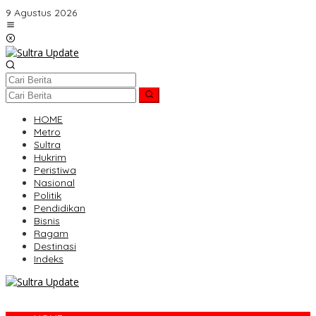
Lewati
9 Agustus 2026
ke
konten
HOME
Metro
Sultra
Hukrim
Peristiwa
Nasional
Politik
Pendidikan
Bisnis
Ragam
Destinasi
Indeks