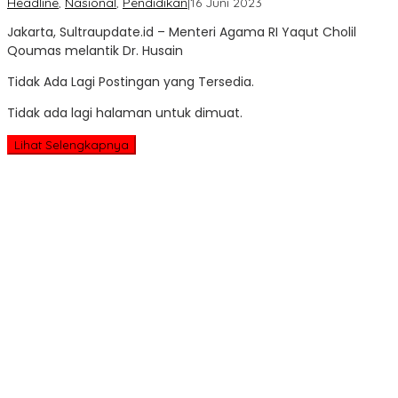
oleh
Headline
,
Nasional
,
Pendidikan
|
16 Juni 2023
Sultra
Jakarta, Sultraupdate.id – Menteri Agama RI Yaqut Cholil
Update
Qoumas melantik Dr. Husain
Tidak Ada Lagi Postingan yang Tersedia.
Tidak ada lagi halaman untuk dimuat.
Lihat Selengkapnya