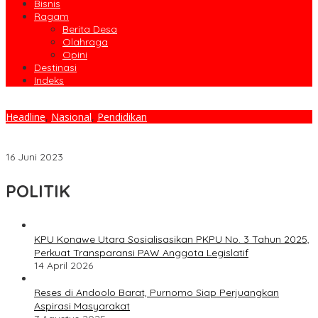
Bisnis
Ragam
Berita Desa
Olahraga
Opini
Destinasi
Indeks
Headline
,
Nasional
,
Pendidikan
Menag Lantik DR. Husain Insawan Sebagai Rektor IAIN Kendari
Periode 2023-2027
16 Juni 2023
POLITIK
KPU Konawe Utara Sosialisasikan PKPU No. 3 Tahun 2025,
Perkuat Transparansi PAW Anggota Legislatif
14 April 2026
Reses di Andoolo Barat, Purnomo Siap Perjuangkan
Aspirasi Masyarakat