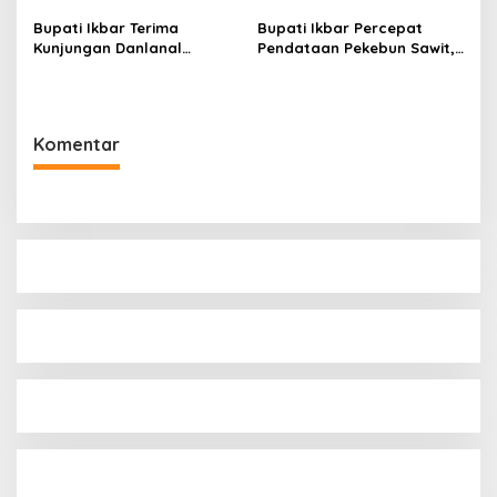
Sekda
Bupati Ikbar Terima
Bupati Ikbar Percepat
Kunjungan Danlanal
Pendataan Pekebun Sawit,
Kendari, Perkuat Sinergi
Dorong Legalitas STDB Dan
Jaga Keamanan dan
Sertifikasi ISPO di Konawe
Dukung Pembangunan
Utara
Konawe Utara
Komentar