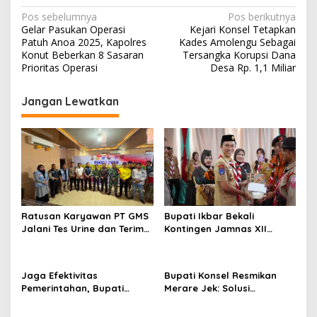
Navigasi
Pos sebelumnya
Pos berikutnya
Gelar Pasukan Operasi
Kejari Konsel Tetapkan
pos
Patuh Anoa 2025, Kapolres
Kades Amolengu Sebagai
Konut Beberkan 8 Sasaran
Tersangka Korupsi Dana
Prioritas Operasi
Desa Rp. 1,1 Miliar
Jangan Lewatkan
Ratusan Karyawan PT GMS
Bupati Ikbar Bekali
Jalani Tes Urine dan Terima
Kontingen Jamnas XII
Penyuluhan P4GN BNN Kota
Dengan Pesan
Kendari
Kepemimpinan Dan
Nasionalisme
Jaga Efektivitas
Bupati Konsel Resmikan
Pemerintahan, Bupati
Merare Jek: Solusi
Konsel Irham Kalenggo
Transportasi dan UMKM
Tunjuk Narlian Jadi Plh
Lokal