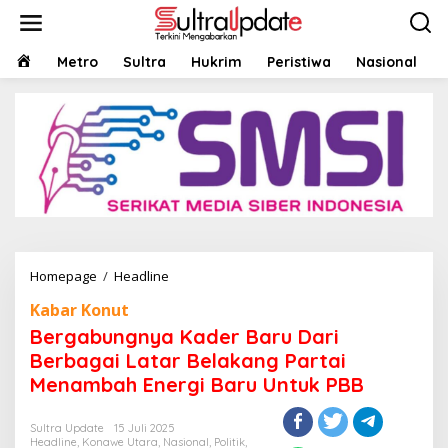
Lewati
ke
konten
HOME
Metro
Sultra
Hukrim
Peristiwa
Nasional
Bergabungnya
Homepage
/
Headline
Kader
Kabar Konut
Baru
Dari
Bergabungnya Kader Baru Dari
Berbagai
Berbagai Latar Belakang Partai
Latar
Menambah Energi Baru Untuk PBB
Belakang
Partai
Menambah
Sultra Update
15 Juli 2025
Energi
Headline
,
Konawe Utara
,
Nasional
,
Politik
,