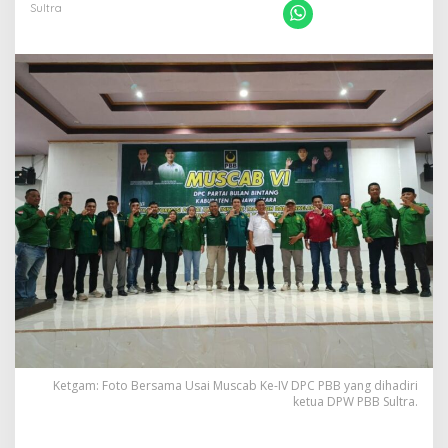
Baru
Sultra
Untuk
PBB
Ketgam: Foto Bersama Usai Muscab Ke-IV DPC PBB yang dihadiri
ketua DPW PBB Sultra.