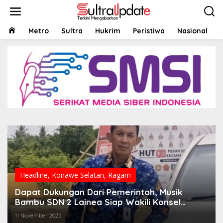
Lewati
ke
konten
HOME
Metro
Sultra
Hukrim
Peristiwa
Nasional
Headline
,
Konawe Selatan
,
Ragam
Dapat Dukungan Dari Pemerintah, Musik
Bambu SDN 2 Lainea Siap Wakili Konsel
Dalam Ajang Festival Budaya Sultra Tahun
11 November 2025
2025