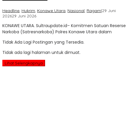
Headline
,
Hukrim
,
Konawe Utara
,
Nasional
,
Ragam
|
29 Juni
oleh
2026
29 Juni 2026
Sultra
KONAWE UTARA. Sultraupdate.id– Komitmen Satuan Reserse
Update
Narkoba (Satresnarkoba) Polres Konawe Utara dalam
Tidak Ada Lagi Postingan yang Tersedia.
Tidak ada lagi halaman untuk dimuat.
Lihat Selengkapnya