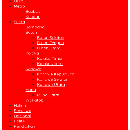
HOME
Metro
Baubau
Kendari
Sultra
Bombana
Buton
Buton Selatan
Buton Tengah
Buton Utara
Kolaka
Kolaka Timur
Kolaka Utara
Konawe
Konawe Kepulauan
Konawe Selatan
Konawe Utara
Muna
Muna Barat
Wakatobi
Hukrim
Peristiwa
Nasional
Politik
Pendidikan