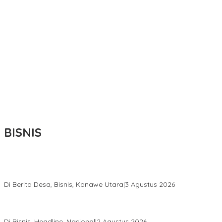
BISNIS
Bupati Ikbar Percepat Pendataan Pekebun Sawit, Dorong
Legalitas STDB Dan Sertifikasi ISPO di Konawe Utara
Di Berita Desa, Bisnis, Konawe Utara
|
3 Agustus 2026
Hadir di Istana Kepresidenan RI, Kadin Sultra Usulkan Hilirisasi
Aspal Buton Masuk Proyek Strategis Nasional
Di Bisnis, Headline, Nasional
|
2 Agustus 2026