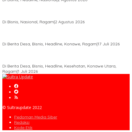
Anton Timbang Hadiri Pertemuan Kadin Dengan Presiden
Prabowo, Perkuat Sinergi Bangun Ekonomi Daerah
Di Bisnis, Nasional, Ragam
|
2 Agustus 2026
Wabup Konawe Salurkan Bibit Durian Dan Saprodi, Dorong
Petani Tingkatkan Produktivitas
Di Berita Desa, Bisnis, Headline, Konawe, Ragam
|
17 Juli 2026
PT MLP Dorong UMKM Langgikima Naik Kelas, Produk Lokal
Dibidik Tembus Ritel Modern
Di Berita Desa, Bisnis, Headline, Kesehatan, Konawe Utara,
Ragam
|
1 Juli 2026
© Sultraupdate 2022
Pedoman Media Siber
Redaksi
Kode Etik