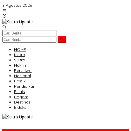
Lewati
8 Agustus 2026
ke
konten
HOME
Metro
Sultra
Hukrim
Peristiwa
Nasional
Politik
Pendidikan
Bisnis
Ragam
Destinasi
Indeks