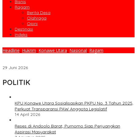
Bisnis
Ragam
Berita Desa
Olahraga
Opini
Destinasi
Indeks
Headline
,
Hukrim
,
Konawe Utara
,
Nasional
,
Ragam
Satresnarkoba Polres Konawe Utara Ungkap 11 Kasus Narkoba,
Sita Sabu 221,29 Gram Dalam Enam Bulan
29 Juni 2026
POLITIK
KPU Konawe Utara Sosialisasikan PKPU No. 3 Tahun 2025,
Perkuat Transparansi PAW Anggota Legislatif
14 April 2026
Reses di Andoolo Barat, Purnomo Siap Perjuangkan
Aspirasi Masyarakat