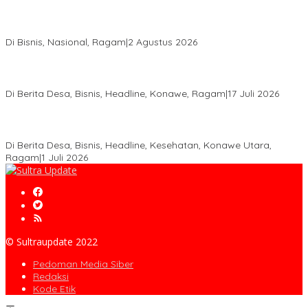
Anton Timbang Hadiri Pertemuan Kadin Dengan Presiden
Prabowo, Perkuat Sinergi Bangun Ekonomi Daerah
Di Bisnis, Nasional, Ragam
|
2 Agustus 2026
Wabup Konawe Salurkan Bibit Durian Dan Saprodi, Dorong
Petani Tingkatkan Produktivitas
Di Berita Desa, Bisnis, Headline, Konawe, Ragam
|
17 Juli 2026
PT MLP Dorong UMKM Langgikima Naik Kelas, Produk Lokal
Dibidik Tembus Ritel Modern
Di Berita Desa, Bisnis, Headline, Kesehatan, Konawe Utara,
Ragam
|
1 Juli 2026
© Sultraupdate 2022
Pedoman Media Siber
Redaksi
Kode Etik