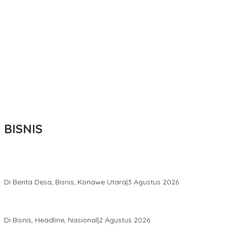
BISNIS
Bupati Ikbar Percepat Pendataan Pekebun Sawit, Dorong
Legalitas STDB Dan Sertifikasi ISPO di Konawe Utara
Di Berita Desa, Bisnis, Konawe Utara
|
3 Agustus 2026
Hadir di Istana Kepresidenan RI, Kadin Sultra Usulkan Hilirisasi
Aspal Buton Masuk Proyek Strategis Nasional
Di Bisnis, Headline, Nasional
|
2 Agustus 2026