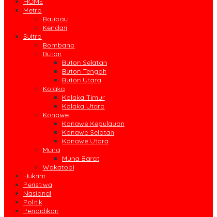
HOME
Metro
Baubau
Kendari
Sultra
Bombana
Buton
Buton Selatan
Buton Tengah
Buton Utara
Kolaka
Kolaka Timur
Kolaka Utara
Konawe
Konawe Kepulauan
Konawe Selatan
Konawe Utara
Muna
Muna Barat
Wakatobi
Hukrim
Peristiwa
Nasional
Politik
Pendidikan