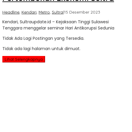
oleh
Headline
,
Kendari
,
Metro
,
Sultra
|
15 Desember 2023
Sultra
Kendari, Sultraupdate.id – Kejaksaan Tinggi Sulawesi
Update
Tenggara menggelar seminar Hari Antikorupsi Sedunia
Tidak Ada Lagi Postingan yang Tersedia.
Tidak ada lagi halaman untuk dimuat.
Lihat Selengkapnya