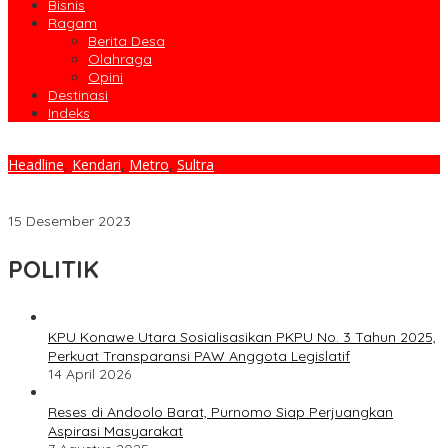
Bisnis
Ragam
Berita Desa
Olahraga
Opini
Destinasi
Indeks
Headline
,
Kendari
,
Metro
,
Sultra
Kehadiran Industri Smelter Nikel Beri Kontribusi Positif pada
Pertumbuhan Ekonomi Sultra
15 Desember 2023
POLITIK
KPU Konawe Utara Sosialisasikan PKPU No. 3 Tahun 2025,
Perkuat Transparansi PAW Anggota Legislatif
14 April 2026
Reses di Andoolo Barat, Purnomo Siap Perjuangkan
Aspirasi Masyarakat