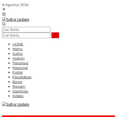
Lewati
8 Agustus 2026
ke
konten
HOME
Metro
Sultra
Hukrim
Peristiwa
Nasional
Politik
Pendidikan
Bisnis
Ragam
Destinasi
Indeks