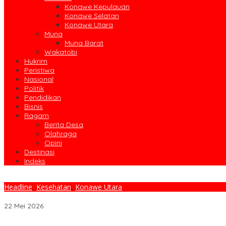
Konawe Kepulauan
Konawe Selatan
Konawe Utara
Muna
Muna Barat
Wakatobi
Hukrim
Peristiwa
Nasional
Politik
Pendidikan
Bisnis
Ragam
Berita Desa
Olahraga
Opini
Destinasi
Indeks
Headline
,
Kesehatan
,
Konawe Utara
Sidokkes Polres Konawe Utara Pastikan Makanan MBG Aman Dan
22 Mei 2026