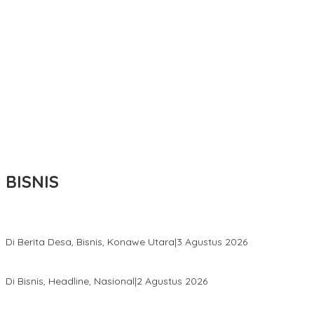
BISNIS
Bupati Ikbar Percepat Pendataan Pekebun Sawit, Dorong Legalita
Di Berita Desa, Bisnis, Konawe Utara
|
3 Agustus 2026
Hadir di Istana Kepresidenan RI, Kadin Sultra Usulkan Hilirisasi A
Di Bisnis, Headline, Nasional
|
2 Agustus 2026
Anton Timbang Hadiri Pertemuan Kadin Dengan Presiden Prabowo