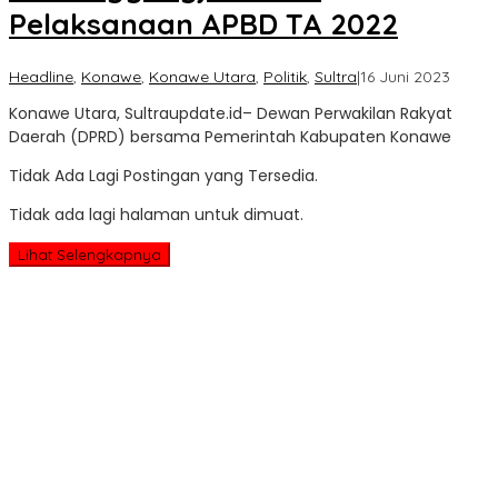
Pelaksanaan APBD TA 2022
oleh
Headline
,
Konawe
,
Konawe Utara
,
Politik
,
Sultra
|
16 Juni 2023
Sultra
Konawe Utara, Sultraupdate.id– Dewan Perwakilan Rakyat
Updat
Daerah (DPRD) bersama Pemerintah Kabupaten Konawe
Tidak Ada Lagi Postingan yang Tersedia.
Tidak ada lagi halaman untuk dimuat.
Lihat Selengkapnya