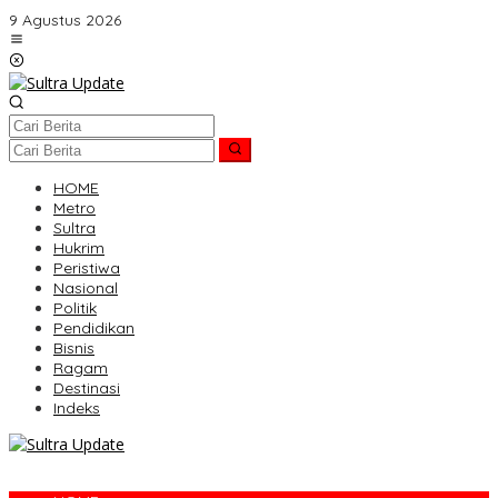
Lewati
9 Agustus 2026
ke
konten
HOME
Metro
Sultra
Hukrim
Peristiwa
Nasional
Politik
Pendidikan
Bisnis
Ragam
Destinasi
Indeks