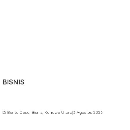
BISNIS
Bupati Ikbar Percepat Pendataan Pekebun Sawit, Dorong
Legalitas STDB Dan Sertifikasi ISPO di Konawe Utara
Di Berita Desa, Bisnis, Konawe Utara
|
3 Agustus 2026
Hadir di Istana Kepresidenan RI, Kadin Sultra Usulkan Hilirisasi
Aspal Buton Masuk Proyek Strategis Nasional