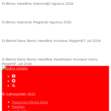
Di Bisnis, Headline, Nasional
|
2 Agustus 2026
Anton Timbang Hadiri Pertemuan Kadin Dengan Presiden
Prabowo, Perkuat Sinergi Bangun Ekonomi Daerah
Di Bisnis, Nasional, Ragam
|
2 Agustus 2026
Wabup Konawe Salurkan Bibit Durian Dan Saprodi, Dorong
Petani Tingkatkan Produktivitas
Di Berita Desa, Bisnis, Headline, Konawe, Ragam
|
17 Juli 2026
PT MLP Dorong UMKM Langgikima Naik Kelas, Produk Lokal
Dibidik Tembus Ritel Modern
Di Berita Desa, Bisnis, Headline, Kesehatan, Konawe Utara,
Ragam
|
1 Juli 2026
© Sultraupdate 2022
Pedoman Media Siber
Redaksi
Kode Etik