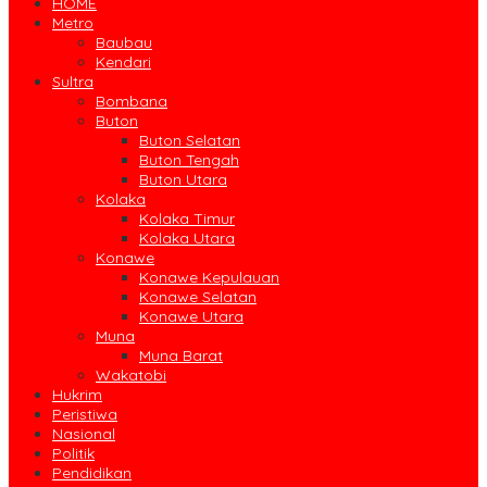
HOME
Metro
Baubau
Kendari
Sultra
Bombana
Buton
Buton Selatan
Buton Tengah
Buton Utara
Kolaka
Kolaka Timur
Kolaka Utara
Konawe
Konawe Kepulauan
Konawe Selatan
Konawe Utara
Muna
Muna Barat
Wakatobi
Hukrim
Peristiwa
Nasional
Politik
Pendidikan