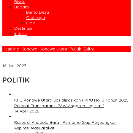
Bisnis
Ragam
Berita Desa
Olahraga
Opini
Destinasi
Indeks
Headline
,
Konawe
,
Konawe Utara
,
Politik
,
Sultra
Gelar Rapat Bersama DPRD Konut, Bupati Ruksamin Serahkan
Laporan Pertanggungjawaban Pelaksanaan APBD TA 2022
16 Juni 2023
POLITIK
KPU Konawe Utara Sosialisasikan PKPU No. 3 Tahun 2025,
Perkuat Transparansi PAW Anggota Legislatif
14 April 2026
Reses di Andoolo Barat, Purnomo Siap Perjuangkan
Aspirasi Masyarakat