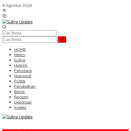
Lewati
8 Agustus 2026
ke
konten
HOME
Metro
Sultra
Hukrim
Peristiwa
Nasional
Politik
Pendidikan
Bisnis
Ragam
Destinasi
Indeks