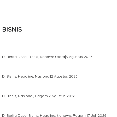
BISNIS
Bupati Ikbar Percepat Pendataan Pekebun Sawit, Dorong
Legalitas STDB Dan Sertifikasi ISPO di Konawe Utara
Di Berita Desa, Bisnis, Konawe Utara
|
3 Agustus 2026
Hadir di Istana Kepresidenan RI, Kadin Sultra Usulkan Hilirisasi
Aspal Buton Masuk Proyek Strategis Nasional
Di Bisnis, Headline, Nasional
|
2 Agustus 2026
Anton Timbang Hadiri Pertemuan Kadin Dengan Presiden
Prabowo, Perkuat Sinergi Bangun Ekonomi Daerah
Di Bisnis, Nasional, Ragam
|
2 Agustus 2026
Wabup Konawe Salurkan Bibit Durian Dan Saprodi, Dorong
Petani Tingkatkan Produktivitas
Di Berita Desa, Bisnis, Headline, Konawe, Ragam
|
17 Juli 2026