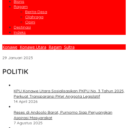
Bisnis
Ragam
Berita Desa
Olahraga
Opini
Destinasi
Indeks
Konawe
,
Konawe Utara
,
Ragam
,
Sultra
Ruksamin Pimpin IKA UMI Sultra
29 Januari 2023
POLITIK
KPU Konawe Utara Sosialisasikan PKPU No. 3 Tahun 2025,
Perkuat Transparansi PAW Anggota Legislatif
14 April 2026
Reses di Andoolo Barat, Purnomo Siap Perjuangkan
Aspirasi Masyarakat
7 Agustus 2025