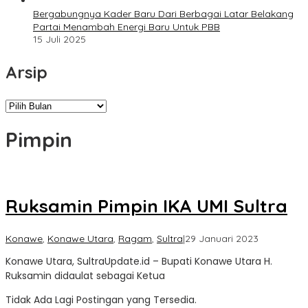
Bergabungnya Kader Baru Dari Berbagai Latar Belakang
Partai Menambah Energi Baru Untuk PBB
15 Juli 2025
Arsip
Arsip
Pimpin
Ruksamin Pimpin IKA UMI Sultra
oleh
Konawe
,
Konawe Utara
,
Ragam
,
Sultra
|
29 Januari 2023
Sultra
Konawe Utara, SultraUpdate.id – Bupati Konawe Utara H.
Update
Ruksamin didaulat sebagai Ketua
Tidak Ada Lagi Postingan yang Tersedia.