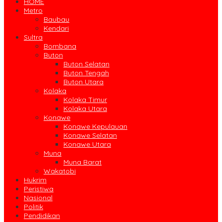
HOME
Metro
Baubau
Kendari
Sultra
Bombana
Buton
Buton Selatan
Buton Tengah
Buton Utara
Kolaka
Kolaka Timur
Kolaka Utara
Konawe
Konawe Kepulauan
Konawe Selatan
Konawe Utara
Muna
Muna Barat
Wakatobi
Hukrim
Peristiwa
Nasional
Politik
Pendidikan