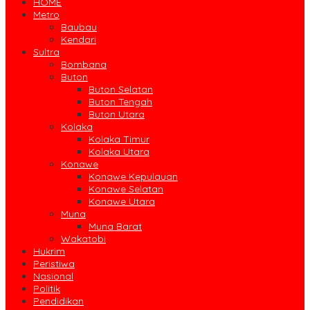
HOME
Metro
Baubau
Kendari
Sultra
Bombana
Buton
Buton Selatan
Buton Tengah
Buton Utara
Kolaka
Kolaka Timur
Kolaka Utara
Konawe
Konawe Kepulauan
Konawe Selatan
Konawe Utara
Muna
Muna Barat
Wakatobi
Hukrim
Peristiwa
Nasional
Politik
Pendidikan