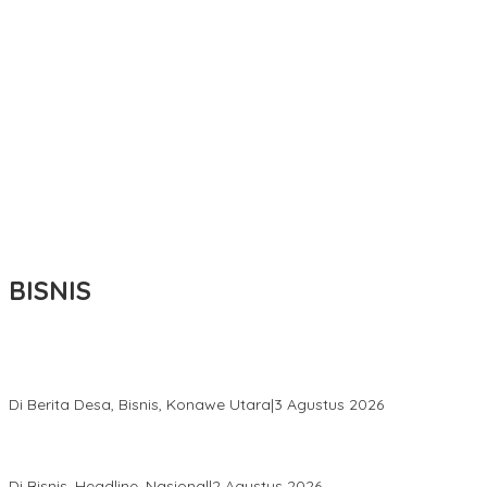
BISNIS
Bupati Ikbar Percepat Pendataan Pekebun Sawit, Dorong
Legalitas STDB Dan Sertifikasi ISPO di Konawe Utara
Di Berita Desa, Bisnis, Konawe Utara
|
3 Agustus 2026
Hadir di Istana Kepresidenan RI, Kadin Sultra Usulkan Hilirisasi
Aspal Buton Masuk Proyek Strategis Nasional
Di Bisnis, Headline, Nasional
|
2 Agustus 2026