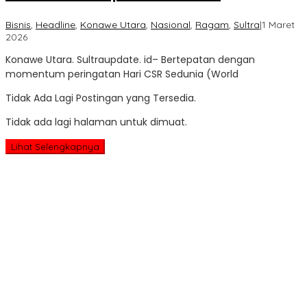
Bisnis
,
Headline
,
Konawe Utara
,
Nasional
,
Ragam
,
Sultra
|
1 Maret
oleh
2026
Sultra
Konawe Utara. Sultraupdate. id– Bertepatan dengan
Update
momentum peringatan Hari CSR Sedunia (World
Tidak Ada Lagi Postingan yang Tersedia.
Tidak ada lagi halaman untuk dimuat.
Lihat Selengkapnya