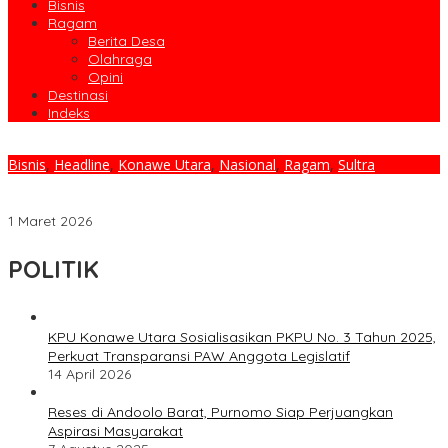
Bisnis
Ragam
Berita Desa
Olahraga
Opini
Destinasi
Indeks
Bisnis
,
Headline
,
Konawe Utara
,
Nasional
,
Ragam
,
Sultra
Momentum Hari CSR Sedunia, PT Makmur Lestari Primatama
Resmi Hadirkan PakNikel.id Untuk Transparansi PPM
1 Maret 2026
POLITIK
KPU Konawe Utara Sosialisasikan PKPU No. 3 Tahun 2025,
Perkuat Transparansi PAW Anggota Legislatif
14 April 2026
Reses di Andoolo Barat, Purnomo Siap Perjuangkan
Aspirasi Masyarakat