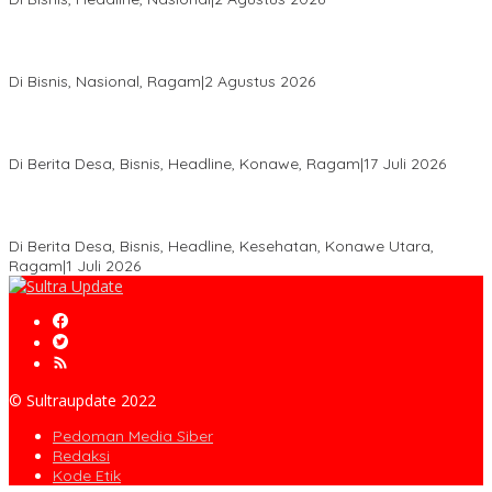
Anton Timbang Hadiri Pertemuan Kadin Dengan Presiden
Prabowo, Perkuat Sinergi Bangun Ekonomi Daerah
Di Bisnis, Nasional, Ragam
|
2 Agustus 2026
Wabup Konawe Salurkan Bibit Durian Dan Saprodi, Dorong
Petani Tingkatkan Produktivitas
Di Berita Desa, Bisnis, Headline, Konawe, Ragam
|
17 Juli 2026
PT MLP Dorong UMKM Langgikima Naik Kelas, Produk Lokal
Dibidik Tembus Ritel Modern
Di Berita Desa, Bisnis, Headline, Kesehatan, Konawe Utara,
Ragam
|
1 Juli 2026
© Sultraupdate 2022
Pedoman Media Siber
Redaksi
Kode Etik