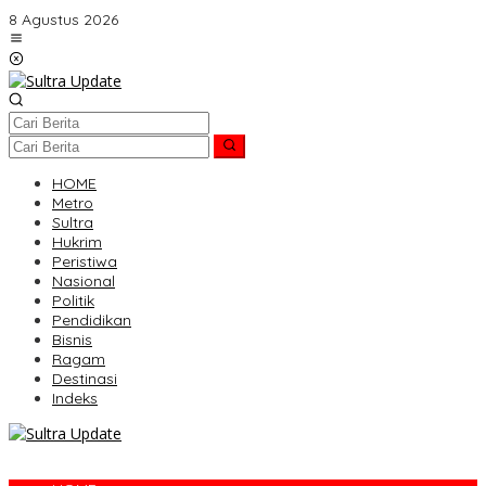
Lewati
8 Agustus 2026
ke
konten
HOME
Metro
Sultra
Hukrim
Peristiwa
Nasional
Politik
Pendidikan
Bisnis
Ragam
Destinasi
Indeks