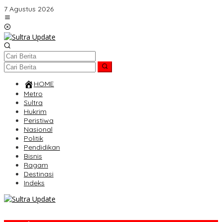
Lewati
7 Agustus 2026
ke
konten
HOME
Metro
Sultra
Hukrim
Peristiwa
Nasional
Politik
Pendidikan
Bisnis
Ragam
Destinasi
Indeks