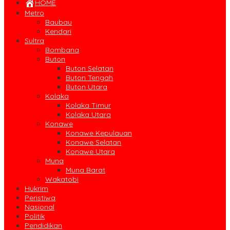
HOME
Metro
Baubau
Kendari
Sultra
Bombana
Buton
Buton Selatan
Buton Tengah
Buton Utara
Kolaka
Kolaka Timur
Kolaka Utara
Konawe
Konawe Kepulauan
Konawe Selatan
Konawe Utara
Muna
Muna Barat
Wakatobi
Hukrim
Peristiwa
Nasional
Politik
Pendidikan