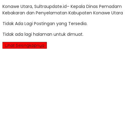
Sultr
Konawe Utara, Sultraupdate.id– Kepala Dinas Pemadam
Upd
Kebakaran dan Penyelamatan Kabupaten Konawe Utara
Tidak Ada Lagi Postingan yang Tersedia.
Tidak ada lagi halaman untuk dimuat.
Lihat Selengkapnya