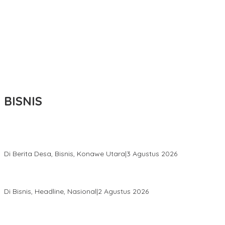
BISNIS
Bupati Ikbar Percepat Pendataan Pekebun Sawit, Dorong
Legalitas STDB Dan Sertifikasi ISPO di Konawe Utara
Di Berita Desa, Bisnis, Konawe Utara
|
3 Agustus 2026
Hadir di Istana Kepresidenan RI, Kadin Sultra Usulkan Hilirisasi
Aspal Buton Masuk Proyek Strategis Nasional
Di Bisnis, Headline, Nasional
|
2 Agustus 2026
Anton Timbang Hadiri Pertemuan Kadin Dengan Presiden
Prabowo, Perkuat Sinergi Bangun Ekonomi Daerah