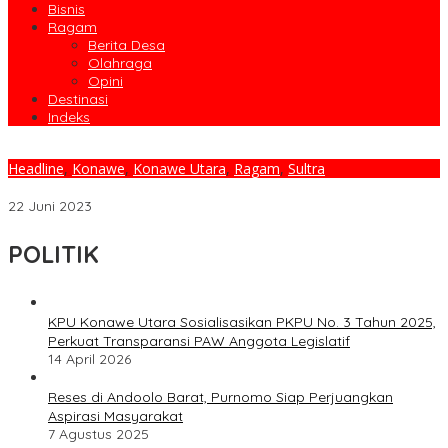
Bisnis
Ragam
Berita Desa
Olahraga
Opini
Destinasi
Indeks
Headline
,
Konawe
,
Konawe Utara
,
Ragam
,
Sultra
Damkar Konut Terus Meningkatkan Profesionalitas Kerja Personil
22 Juni 2023
POLITIK
KPU Konawe Utara Sosialisasikan PKPU No. 3 Tahun 2025,
Perkuat Transparansi PAW Anggota Legislatif
14 April 2026
Reses di Andoolo Barat, Purnomo Siap Perjuangkan
Aspirasi Masyarakat
7 Agustus 2025