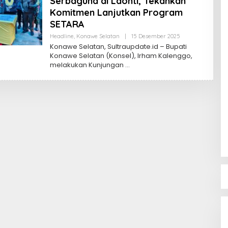
Serbaguna di Laonti, Tekankan
Komitmen Lanjutkan Program
SETARA
Oleh
Headline
,
Konawe Selatan
|
15 Desember 2025
Sultra
Konawe Selatan, Sultraupdate.id – Bupati
Update
Konawe Selatan (Konsel), Irham Kalenggo,
melakukan Kunjungan