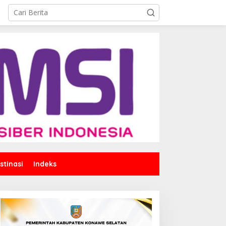
stinasi
Indeks