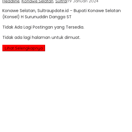
oleh
Headline
,
Konawe Selatan
,
Sultra
|
19 Januari 2024
Sultra
Konawe Selatan, Sultraupdate.id – Bupati Konawe Selatan
Update
(Konsel) H Surunuddin Dangga ST
Tidak Ada Lagi Postingan yang Tersedia.
Tidak ada lagi halaman untuk dimuat.
Lihat Selengkapnya