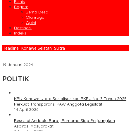
Bisnis
Ragam
Berita Desa
Olahraga
Opini
Destinasi
Indeks
Headline
,
Konawe Selatan
,
Sultra
Bupati Surunudin Dangga Resmikan Kantor DPD Golkar Konawe
Selatan
19 Januari 2024
POLITIK
KPU Konawe Utara Sosialisasikan PKPU No. 3 Tahun 2025,
Perkuat Transparansi PAW Anggota Legislatif
14 April 2026
Reses di Andoolo Barat, Purnomo Siap Perjuangkan
Aspirasi Masyarakat