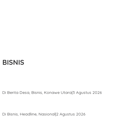
BISNIS
Bupati Ikbar Percepat Pendataan Pekebun Sawit, Dorong
Legalitas STDB Dan Sertifikasi ISPO di Konawe Utara
Di Berita Desa, Bisnis, Konawe Utara
|
3 Agustus 2026
Hadir di Istana Kepresidenan RI, Kadin Sultra Usulkan Hilirisasi
Aspal Buton Masuk Proyek Strategis Nasional
Di Bisnis, Headline, Nasional
|
2 Agustus 2026
Anton Timbang Hadiri Pertemuan Kadin Dengan Presiden