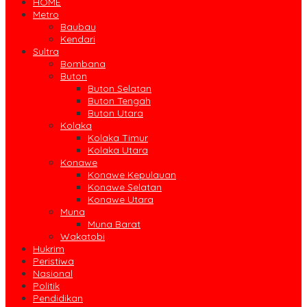
HOME
Metro
Baubau
Kendari
Sultra
Bombana
Buton
Buton Selatan
Buton Tengah
Buton Utara
Kolaka
Kolaka Timur
Kolaka Utara
Konawe
Konawe Kepulauan
Konawe Selatan
Konawe Utara
Muna
Muna Barat
Wakatobi
Hukrim
Peristiwa
Nasional
Politik
Pendidikan