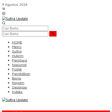
Lewati
9 Agustus 2026
ke
konten
HOME
Metro
Sultra
Hukrim
Peristiwa
Nasional
Politik
Pendidikan
Bisnis
Ragam
Destinasi
Indeks