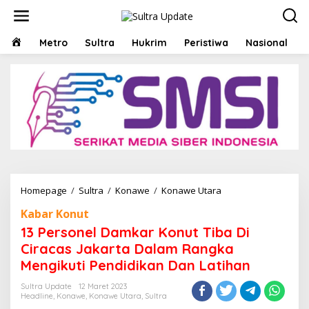
Lewati
ke
konten
HOME
Metro
Sultra
Hukrim
Peristiwa
Nasional
13
Homepage
/
Sultra
/
Konawe
/
Konawe Utara
Personel
Kabar Konut
Damkar
Konut
13 Personel Damkar Konut Tiba Di
Tiba
Ciracas Jakarta Dalam Rangka
Di
Mengikuti Pendidikan Dan Latihan
Ciracas
Jakarta
Sultra Update
12 Maret 2023
Dalam
Headline
,
Konawe
,
Konawe Utara
,
Sultra
Rangka