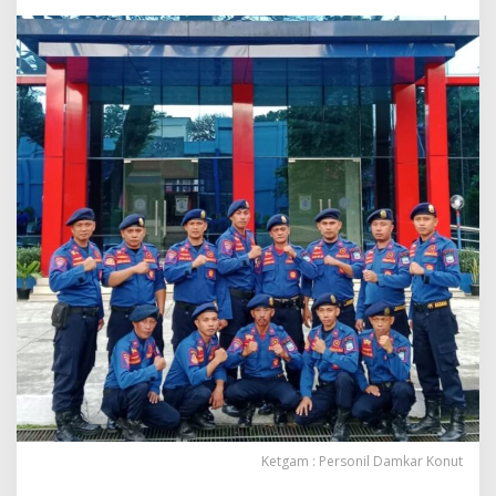
Mengikuti
Pendidikan
Dan
Latihan
Ketgam : Personil Damkar Konut