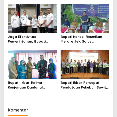
Kendari
Kepemimpinan Dan
Nasionalisme
Jaga Efektivitas
Bupati Konsel Resmikan
Pemerintahan, Bupati
Merare Jek: Solusi
Konsel Irham Kalenggo
Transportasi dan UMKM
Tunjuk Narlian Jadi Plh
Lokal
Sekda
Bupati Ikbar Terima
Bupati Ikbar Percepat
Kunjungan Danlanal
Pendataan Pekebun Sawit,
Kendari, Perkuat Sinergi
Dorong Legalitas STDB Dan
Jaga Keamanan dan
Sertifikasi ISPO di Konawe
Dukung Pembangunan
Utara
Konawe Utara
Komentar