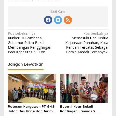
Ikuti Kami
Navigasi
Pos sebelumnya
Pos berikutnya
Kunker Di Bombana,
Memasuki Hari Kedua
pos
Gubernur Sultra Bakal
Kejuaraan Panahan, Kota
Membangun Penggilingan
Kendari Tercatat Sebagai
Padi Kapasitas 50 Ton
Peraih Medali Terbanyak.
Jangan Lewatkan
Ratusan Karyawan PT GMS
Bupati Ikbar Bekali
Jalani Tes Urine dan Terima
Kontingen Jamnas XII
Penyuluhan P4GN BNN Kota
Dengan Pesan