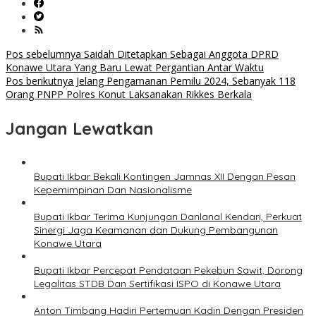
Navigasi
Pos sebelumnya
Saidah Ditetapkan Sebagai Anggota DPRD
Konawe Utara Yang Baru Lewat Pergantian Antar Waktu
pos
Pos berikutnya
Jelang Pengamanan Pemilu 2024, Sebanyak 118
Orang PNPP Polres Konut Laksanakan Rikkes Berkala
Jangan Lewatkan
Bupati Ikbar Bekali Kontingen Jamnas XII Dengan Pesan
Kepemimpinan Dan Nasionalisme
Bupati Ikbar Terima Kunjungan Danlanal Kendari, Perkuat
Sinergi Jaga Keamanan dan Dukung Pembangunan
Konawe Utara
Bupati Ikbar Percepat Pendataan Pekebun Sawit, Dorong
Legalitas STDB Dan Sertifikasi ISPO di Konawe Utara
Anton Timbang Hadiri Pertemuan Kadin Dengan Presiden