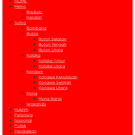
HOME
Metro
Baubau
Kendari
Sultra
Bombana
Buton
Buton Selatan
Buton Tengah
Buton Utara
Kolaka
Kolaka Timur
Kolaka Utara
Konawe
Konawe Kepulauan
Konawe Selatan
Konawe Utara
Muna
Muna Barat
Wakatobi
Hukrim
Peristiwa
Nasional
Politik
Pendidikan