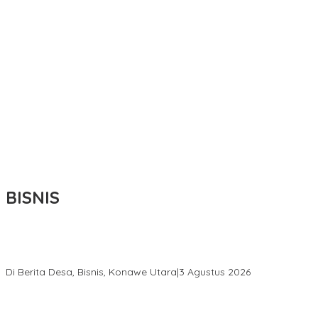
BISNIS
Bupati Ikbar Percepat Pendataan Pekebun Sawit, Dorong
Legalitas STDB Dan Sertifikasi ISPO di Konawe Utara
Di Berita Desa, Bisnis, Konawe Utara
|
3 Agustus 2026
Hadir di Istana Kepresidenan RI, Kadin Sultra Usulkan Hilirisasi
Aspal Buton Masuk Proyek Strategis Nasional