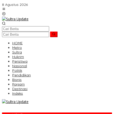
Lewati
8 Agustus 2026
ke
konten
HOME
Metro
Sultra
Hukrim
Peristiwa
Nasional
Politik
Pendidikan
Bisnis
Ragam
Destinasi
Indeks