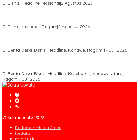
Di Bisnis, Headline, Nasional
|
2 Agustus 2026
Anton Timbang Hadiri Pertemuan Kadin Dengan Presiden
Prabowo, Perkuat Sinergi Bangun Ekonomi Daerah
Di Bisnis, Nasional, Ragam
|
2 Agustus 2026
Wabup Konawe Salurkan Bibit Durian Dan Saprodi, Dorong
Petani Tingkatkan Produktivitas
Di Berita Desa, Bisnis, Headline, Konawe, Ragam
|
17 Juli 2026
PT MLP Dorong UMKM Langgikima Naik Kelas, Produk Lokal
Dibidik Tembus Ritel Modern
Di Berita Desa, Bisnis, Headline, Kesehatan, Konawe Utara,
Ragam
|
1 Juli 2026
© Sultraupdate 2022
Pedoman Media Siber
Redaksi
Kode Etik