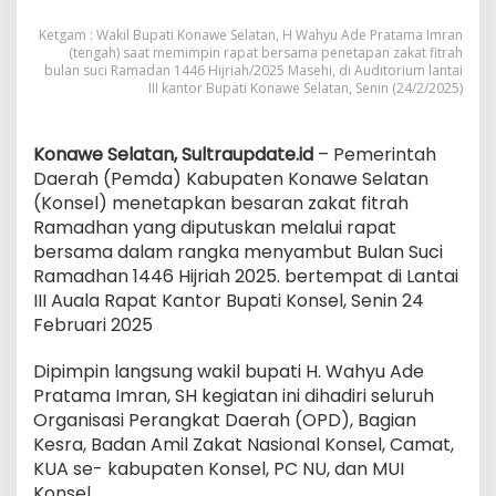
Ramadhan
2025
Ketgam : Wakil Bupati Konawe Selatan, H Wahyu Ade Pratama Imran
(tengah) saat memimpin rapat bersama penetapan zakat fitrah
bulan suci Ramadan 1446 Hijriah/2025 Masehi, di Auditorium lantai
III kantor Bupati Konawe Selatan, Senin (24/2/2025)
Konawe Selatan, Sultraupdate.id
– Pemerintah
Daerah (Pemda) Kabupaten Konawe Selatan
(Konsel) menetapkan besaran zakat fitrah
Ramadhan yang diputuskan melalui rapat
bersama dalam rangka menyambut Bulan Suci
Ramadhan 1446 Hijriah 2025. bertempat di Lantai
III Auala Rapat Kantor Bupati Konsel, Senin 24
Februari 2025
Dipimpin langsung wakil bupati H. Wahyu Ade
Pratama Imran, SH kegiatan ini dihadiri seluruh
Organisasi Perangkat Daerah (OPD), Bagian
Kesra, Badan Amil Zakat Nasional Konsel, Camat,
KUA se- kabupaten Konsel, PC NU, dan MUI
Konsel.