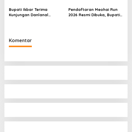
Tunjuk Narlian Jadi Plh
Lokal
Sekda
Bupati Ikbar Terima
Pendaftaran Meohai Run
Kunjungan Danlanal
2026 Resmi Dibuka, Bupati
Kendari, Perkuat Sinergi
Irham Kalenggo Ajak
Jaga Keamanan dan
Masyarakat Ramaikan
Dukung Pembangunan
Event Lari di Konawe
Konawe Utara
Selatan
Komentar