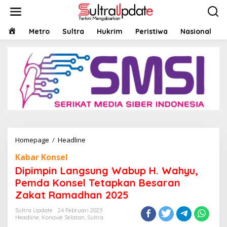
Lewati
ke
konten
HOME
Metro
Sultra
Hukrim
Peristiwa
Nasional
Dipimpin
Homepage
/
Headline
Langsung
Kabar Konsel
Wabup
H.
Dipimpin Langsung Wabup H. Wahyu,
Wahyu,
Pemda Konsel Tetapkan Besaran
Pemda
Zakat Ramadhan 2025
Konsel
Tetapkan
Sultra Update
24 Februari 2025
Besaran
Headline
,
Konawe Selatan
,
Sultra
Zakat