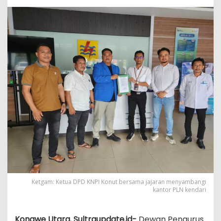
PLN
Segera
Bertindak
Ketgam: Ketua DPD KNPI Konut bersama jajaran menyambangi
kantor PLN kendari
Konawe Utara. Sultraupdate.id-
Dewan Pengurus