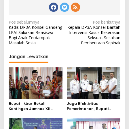
Navigasi
Pos sebelumnya
Pos berikutnya
Kadis DP3A Konsel Gandeng
Kepala DP3A Konsel Bantah
pos
LPAI Salurkan Beasiswa
Intervensi Kasus Kekerasan
Bagi Anak Terdampak
Seksual, Sesalkan
Masalah Sosial
Pemberitaan Sepihak
Jangan Lewatkan
Bupati Ikbar Bekali
Jaga Efektivitas
Kontingen Jamnas XII
Pemerintahan, Bupati
Dengan Pesan
Konsel Irham Kalenggo
Kepemimpinan Dan
Tunjuk Narlian Jadi Plh
Nasionalisme
Sekda