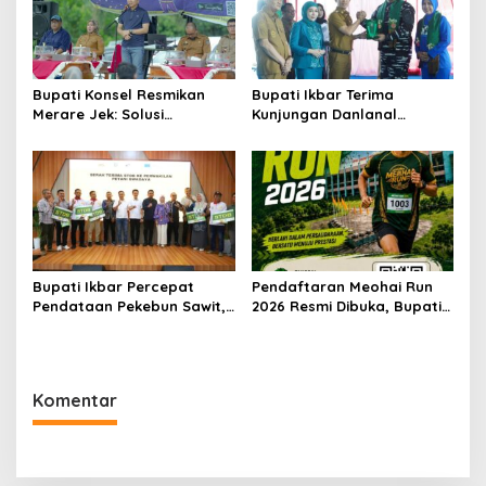
Bupati Konsel Resmikan
Bupati Ikbar Terima
Merare Jek: Solusi
Kunjungan Danlanal
Transportasi dan UMKM
Kendari, Perkuat Sinergi
Lokal
Jaga Keamanan dan
Dukung Pembangunan
Konawe Utara
Bupati Ikbar Percepat
Pendaftaran Meohai Run
Pendataan Pekebun Sawit,
2026 Resmi Dibuka, Bupati
Dorong Legalitas STDB Dan
Irham Kalenggo Ajak
Sertifikasi ISPO di Konawe
Masyarakat Ramaikan
Utara
Event Lari di Konawe
Selatan
Komentar