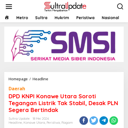
Lewati
ke
konten
HOME
Metro
Sultra
Hukrim
Peristiwa
Nasional
DPD
Homepage
/
Headline
KNPI
Daerah
Konawe
Utara
DPD KNPI Konawe Utara Soroti
Soroti
Tegangan Listrik Tak Stabil, Desak PLN
Tegangan
Segera Bertindak
Listrik
Tak
Sultra Update
18 Mei 2026
Stabil,
Headline
,
Konawe Utara
,
Peristiwa
,
Ragam
Desak