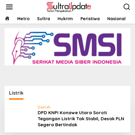
Lewati
ke
konten
HOME
Metro
Sultra
Hukrim
Peristiwa
Nasional
Headline
,
Konawe Utara
,
Peristiwa
,
Ragam
DPD KNPI Konawe Utara Soroti Tegangan
Listrik Tak Stabil, Desak PLN Segera Bertindak
18 Mei 2026
Listrik
Daerah
DPD KNPI Konawe Utara Soroti
Tegangan Listrik Tak Stabil, Desak PLN
Segera Bertindak