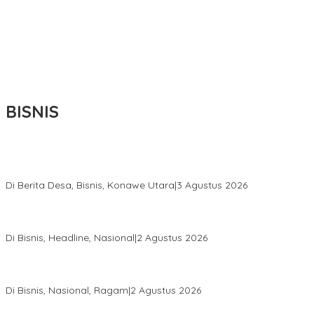
BISNIS
Bupati Ikbar Percepat Pendataan Pekebun Sawit, Dorong
Legalitas STDB Dan Sertifikasi ISPO di Konawe Utara
Di Berita Desa, Bisnis, Konawe Utara
|
3 Agustus 2026
Hadir di Istana Kepresidenan RI, Kadin Sultra Usulkan Hilirisasi
Aspal Buton Masuk Proyek Strategis Nasional
Di Bisnis, Headline, Nasional
|
2 Agustus 2026
Anton Timbang Hadiri Pertemuan Kadin Dengan Presiden
Prabowo, Perkuat Sinergi Bangun Ekonomi Daerah
Di Bisnis, Nasional, Ragam
|
2 Agustus 2026