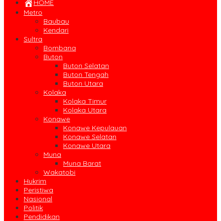
HOME
Metro
Baubau
Kendari
Sultra
Bombana
Buton
Buton Selatan
Buton Tengah
Buton Utara
Kolaka
Kolaka Timur
Kolaka Utara
Konawe
Konawe Kepulauan
Konawe Selatan
Konawe Utara
Muna
Muna Barat
Wakatobi
Hukrim
Peristiwa
Nasional
Politik
Pendidikan