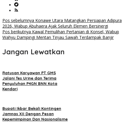
Navigasi
Pos sebelumnya
Konawe Utara Matangkan Persiapan Adipura
2026, Wabup Abuhaera Ajak Seluruh Elemen Bersinergi
pos
Pos berikutnya
Kawal Pemulihan Pertanian di Konsel, Wabup
Wahyu Dampingi Mentan Tinjau Sawah Terdampak Banjir
Jangan Lewatkan
Ratusan Karyawan PT GMS
Jalani Tes Urine dan Terima
Penyuluhan P4GN BNN Kota
Kendari
Bupati Ikbar Bekali Kontingen
Jamnas XII Dengan Pesan
Kepemimpinan Dan Nasionalisme