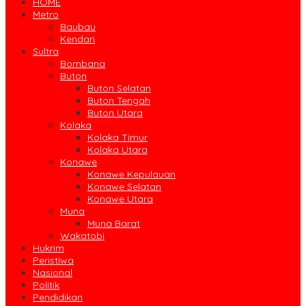
HOME
Metro
Baubau
Kendari
Sultra
Bombana
Buton
Buton Selatan
Buton Tengah
Buton Utara
Kolaka
Kolaka Timur
Kolaka Utara
Konawe
Konawe Kepulauan
Konawe Selatan
Konawe Utara
Muna
Muna Barat
Wakatobi
Hukrim
Peristiwa
Nasional
Politik
Pendidikan