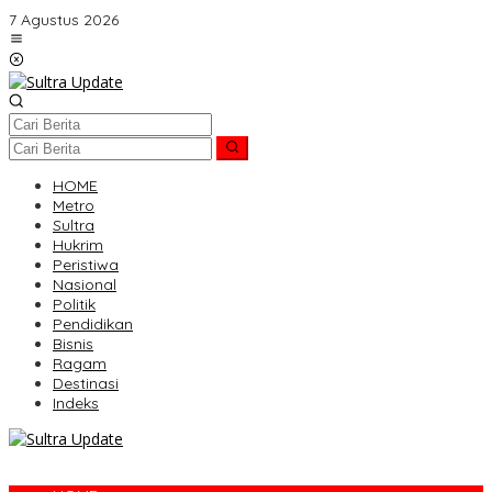
Lewati
7 Agustus 2026
ke
konten
HOME
Metro
Sultra
Hukrim
Peristiwa
Nasional
Politik
Pendidikan
Bisnis
Ragam
Destinasi
Indeks