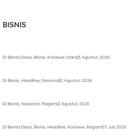
BISNIS
Bupati Ikbar Percepat Pendataan Pekebun Sawit, Dorong
Legalitas STDB Dan Sertifikasi ISPO di Konawe Utara
Di Berita Desa, Bisnis, Konawe Utara
|
3 Agustus 2026
Hadir di Istana Kepresidenan RI, Kadin Sultra Usulkan Hilirisasi
Aspal Buton Masuk Proyek Strategis Nasional
Di Bisnis, Headline, Nasional
|
2 Agustus 2026
Anton Timbang Hadiri Pertemuan Kadin Dengan Presiden
Prabowo, Perkuat Sinergi Bangun Ekonomi Daerah
Di Bisnis, Nasional, Ragam
|
2 Agustus 2026
Wabup Konawe Salurkan Bibit Durian Dan Saprodi, Dorong
Petani Tingkatkan Produktivitas
Di Berita Desa, Bisnis, Headline, Konawe, Ragam
|
17 Juli 2026
PT MLP Dorong UMKM Langgikima Naik Kelas, Produk Lokal