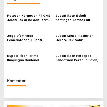
Ratusan Karyawan PT GMS
Bupati Ikbar Bekali
Jalani Tes Urine dan Terima
Kontingen Jamnas XII
Penyuluhan P4GN BNN Kota
Dengan Pesan
Kendari
Kepemimpinan Dan
Nasionalisme
Jaga Efektivitas
Bupati Konsel Resmikan
Pemerintahan, Bupati
Merare Jek: Solusi
Konsel Irham Kalenggo
Transportasi dan UMKM
Tunjuk Narlian Jadi Plh
Lokal
Sekda
Bupati Ikbar Terima
Bupati Ikbar Percepat
Kunjungan Danlanal
Pendataan Pekebun Sawit,
Kendari, Perkuat Sinergi
Dorong Legalitas STDB Dan
Jaga Keamanan dan
Sertifikasi ISPO di Konawe
Dukung Pembangunan
Utara
Konawe Utara
Komentar