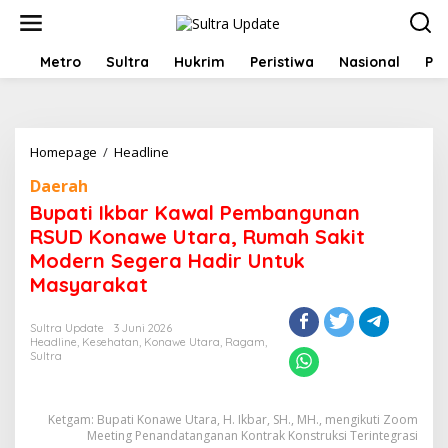
Lewati
ke
konten
HOME
Metro
Sultra
Hukrim
Peristiwa
Nasional
Pol
Bupati
Homepage
/
Headline
Ikbar
Daerah
Kawal
Pembangunan
Bupati Ikbar Kawal Pembangunan
RSUD
RSUD Konawe Utara, Rumah Sakit
Konawe
Modern Segera Hadir Untuk
Utara,
Rumah
Masyarakat
Sakit
Modern
Sultra Update
3 Juni 2026
Segera
Headline
,
Kesehatan
,
Konawe Utara
,
Ragam
,
Hadir
Sultra
Untuk
Masyarakat
Ketgam: Bupati Konawe Utara, H. Ikbar, SH., MH., mengikuti Zoom
Meeting Penandatanganan Kontrak Konstruksi Terintegrasi