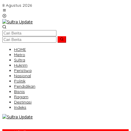
Lewati
8 Agustus 2026
ke
konten
HOME
Metro
Sultra
Hukrim
Peristiwa
Nasional
Politik
Pendidikan
Bisnis
Ragam
Destinasi
Indeks