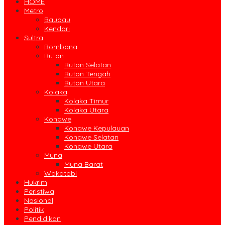
HOME
Metro
Baubau
Kendari
Sultra
Bombana
Buton
Buton Selatan
Buton Tengah
Buton Utara
Kolaka
Kolaka Timur
Kolaka Utara
Konawe
Konawe Kepulauan
Konawe Selatan
Konawe Utara
Muna
Muna Barat
Wakatobi
Hukrim
Peristiwa
Nasional
Politik
Pendidikan