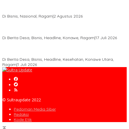
Anton Timbang Hadiri Pertemuan Kadin Dengan Presiden
Prabowo, Perkuat Sinergi Bangun Ekonomi Daerah
Di Bisnis, Nasional, Ragam
|
2 Agustus 2026
Wabup Konawe Salurkan Bibit Durian Dan Saprodi, Dorong
Petani Tingkatkan Produktivitas
Di Berita Desa, Bisnis, Headline, Konawe, Ragam
|
17 Juli 2026
PT MLP Dorong UMKM Langgikima Naik Kelas, Produk Lokal
Dibidik Tembus Ritel Modern
Di Berita Desa, Bisnis, Headline, Kesehatan, Konawe Utara,
Ragam
|
1 Juli 2026
© Sultraupdate 2022
Pedoman Media Siber
Redaksi
Kode Etik