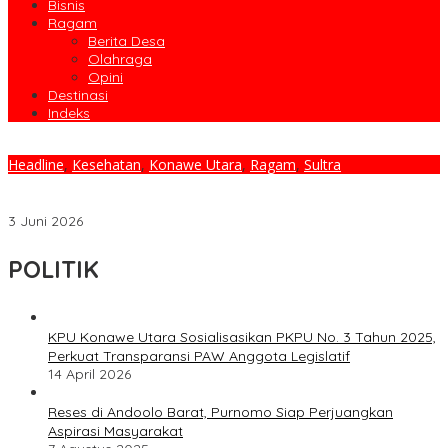
Bisnis
Ragam
Berita Desa
Olahraga
Opini
Destinasi
Indeks
Headline
,
Kesehatan
,
Konawe Utara
,
Ragam
,
Sultra
Bupati Ikbar Kawal Pembangunan RSUD Konawe Utara, Rumah
Sakit Modern Segera Hadir Untuk Masyarakat
3 Juni 2026
POLITIK
KPU Konawe Utara Sosialisasikan PKPU No. 3 Tahun 2025,
Perkuat Transparansi PAW Anggota Legislatif
14 April 2026
Reses di Andoolo Barat, Purnomo Siap Perjuangkan
Aspirasi Masyarakat