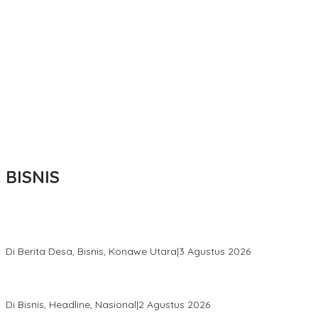
BISNIS
Bupati Ikbar Percepat Pendataan Pekebun Sawit, Dorong
Legalitas STDB Dan Sertifikasi ISPO di Konawe Utara
Di Berita Desa, Bisnis, Konawe Utara
|
3 Agustus 2026
Hadir di Istana Kepresidenan RI, Kadin Sultra Usulkan Hilirisasi
Aspal Buton Masuk Proyek Strategis Nasional
Di Bisnis, Headline, Nasional
|
2 Agustus 2026