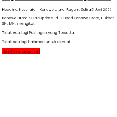
ole
Headline
,
Kesehatan
,
Konawe Utara
,
Ragam
,
Sultra
|
3 Juni 2026
Sul
Konawe Utara. Sultraupdate. id– Bupati Konawe Utara, H. Ikbar,
Up
SH., MH., mengikuti
Tidak Ada Lagi Postingan yang Tersedia.
Tidak ada lagi halaman untuk dimuat.
Lihat Selengkapnya