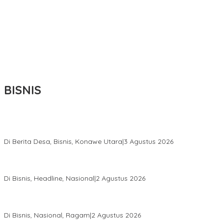
BISNIS
Bupati Ikbar Percepat Pendataan Pekebun Sawit, Dorong
Legalitas STDB Dan Sertifikasi ISPO di Konawe Utara
Di Berita Desa, Bisnis, Konawe Utara
|
3 Agustus 2026
Hadir di Istana Kepresidenan RI, Kadin Sultra Usulkan Hilirisasi
Aspal Buton Masuk Proyek Strategis Nasional
Di Bisnis, Headline, Nasional
|
2 Agustus 2026
Anton Timbang Hadiri Pertemuan Kadin Dengan Presiden
Prabowo, Perkuat Sinergi Bangun Ekonomi Daerah
Di Bisnis, Nasional, Ragam
|
2 Agustus 2026