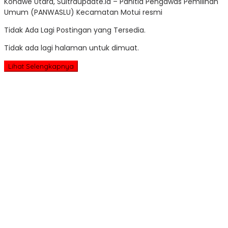
Konawe Utara, Sultraupdate.id – Panitia Pengawas Pemilihan
Up
Umum (PANWASLU) Kecamatan Motui resmi
Tidak Ada Lagi Postingan yang Tersedia.
Tidak ada lagi halaman untuk dimuat.
Lihat Selengkapnya