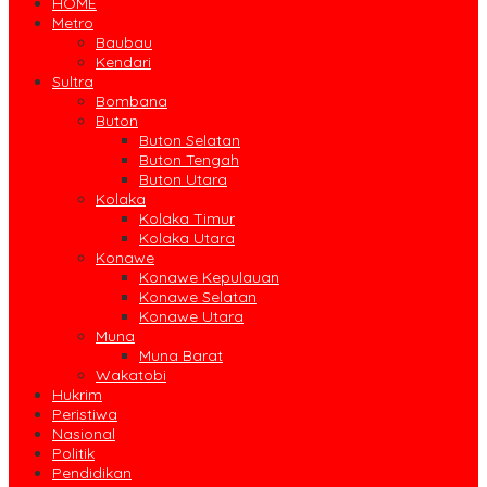
HOME
Metro
Baubau
Kendari
Sultra
Bombana
Buton
Buton Selatan
Buton Tengah
Buton Utara
Kolaka
Kolaka Timur
Kolaka Utara
Konawe
Konawe Kepulauan
Konawe Selatan
Konawe Utara
Muna
Muna Barat
Wakatobi
Hukrim
Peristiwa
Nasional
Politik
Pendidikan