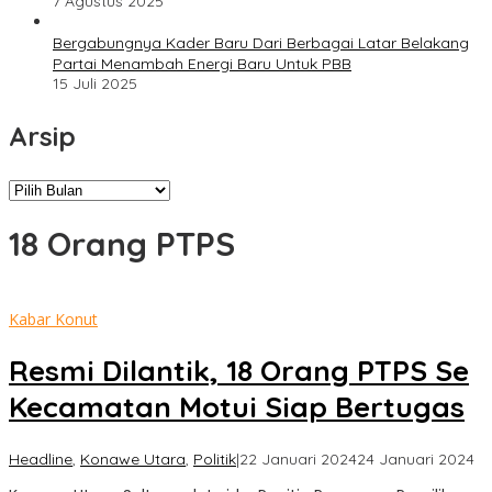
7 Agustus 2025
Bergabungnya Kader Baru Dari Berbagai Latar Belakang
Partai Menambah Energi Baru Untuk PBB
15 Juli 2025
Arsip
Arsip
18 Orang PTPS
Kabar Konut
Resmi Dilantik, 18 Orang PTPS Se
Kecamatan Motui Siap Bertugas
ol
Headline
,
Konawe Utara
,
Politik
|
22 Januari 2024
24 Januari 2024
Su