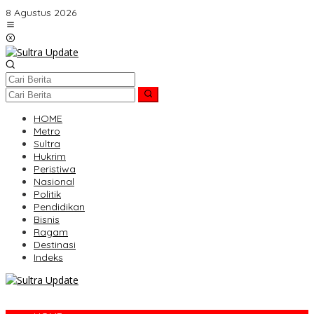
Lewati
8 Agustus 2026
ke
konten
HOME
Metro
Sultra
Hukrim
Peristiwa
Nasional
Politik
Pendidikan
Bisnis
Ragam
Destinasi
Indeks