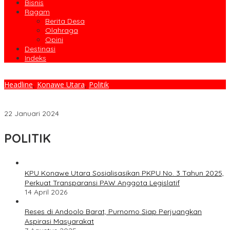
Bisnis
Ragam
Berita Desa
Olahraga
Opini
Destinasi
Indeks
Headline
,
Konawe Utara
,
Politik
Resmi Dilantik, 18 Orang PTPS Se Kecamatan Motui Siap
Bertugas
22 Januari 2024
POLITIK
KPU Konawe Utara Sosialisasikan PKPU No. 3 Tahun 2025,
Perkuat Transparansi PAW Anggota Legislatif
14 April 2026
Reses di Andoolo Barat, Purnomo Siap Perjuangkan
Aspirasi Masyarakat