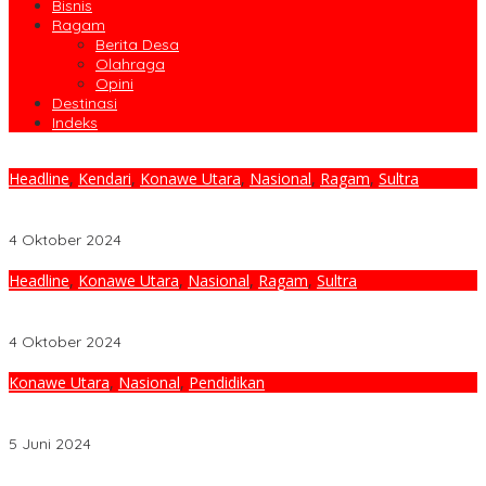
Bisnis
Ragam
Berita Desa
Olahraga
Opini
Destinasi
Indeks
Headline
,
Kendari
,
Konawe Utara
,
Nasional
,
Ragam
,
Sultra
572 CPNS Tahun 2024 Lingkup Pemda Konawe Utara
Dinyatakan Lolos Administrasi
4 Oktober 2024
Headline
,
Konawe Utara
,
Nasional
,
Ragam
,
Sultra
Pemda Konut Umumkan Seleksi Penerimaan Calon PPPK Tahun
2024
4 Oktober 2024
Konawe Utara
,
Nasional
,
Pendidikan
Pemda Konawe Utara Teken MoU Dengan Pascasarjana
Universitas Airlangga Surabaya
5 Juni 2024