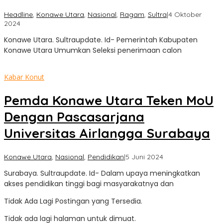
Headline
,
Konawe Utara
,
Nasional
,
Ragam
,
Sultra
|
4 Oktober
oleh
2024
Sultra
Konawe Utara. Sultraupdate. Id- Pemerintah Kabupaten
Update
Konawe Utara Umumkan Seleksi penerimaan calon
Kabar Konut
Pemda Konawe Utara Teken MoU
Dengan Pascasarjana
Universitas Airlangga Surabaya
oleh
Konawe Utara
,
Nasional
,
Pendidikan
|
5 Juni 2024
Sultra
Surabaya. Sultraupdate. Id- Dalam upaya meningkatkan
Update
akses pendidikan tinggi bagi masyarakatnya dan
Tidak Ada Lagi Postingan yang Tersedia.
Tidak ada lagi halaman untuk dimuat.