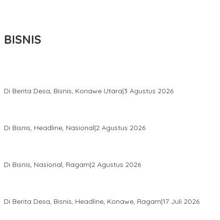
BISNIS
Bupati Ikbar Percepat Pendataan Pekebun Sawit, Dorong
Legalitas STDB Dan Sertifikasi ISPO di Konawe Utara
Di Berita Desa, Bisnis, Konawe Utara
|
3 Agustus 2026
Hadir di Istana Kepresidenan RI, Kadin Sultra Usulkan Hilirisasi
Aspal Buton Masuk Proyek Strategis Nasional
Di Bisnis, Headline, Nasional
|
2 Agustus 2026
Anton Timbang Hadiri Pertemuan Kadin Dengan Presiden
Prabowo, Perkuat Sinergi Bangun Ekonomi Daerah
Di Bisnis, Nasional, Ragam
|
2 Agustus 2026
Wabup Konawe Salurkan Bibit Durian Dan Saprodi, Dorong
Petani Tingkatkan Produktivitas
Di Berita Desa, Bisnis, Headline, Konawe, Ragam
|
17 Juli 2026
PT MLP Dorong UMKM Langgikima Naik Kelas, Produk Lokal