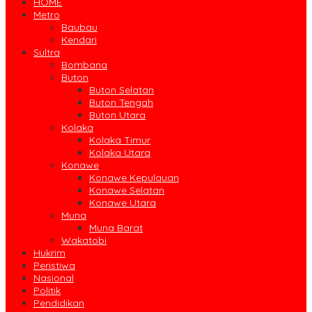
HOME
Metro
Baubau
Kendari
Sultra
Bombana
Buton
Buton Selatan
Buton Tengah
Buton Utara
Kolaka
Kolaka Timur
Kolaka Utara
Konawe
Konawe Kepulauan
Konawe Selatan
Konawe Utara
Muna
Muna Barat
Wakatobi
Hukrim
Peristiwa
Nasional
Politik
Pendidikan