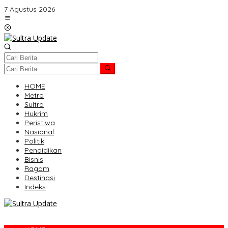
Lewati
7 Agustus 2026
ke
konten
HOME
Metro
Sultra
Hukrim
Peristiwa
Nasional
Politik
Pendidikan
Bisnis
Ragam
Destinasi
Indeks