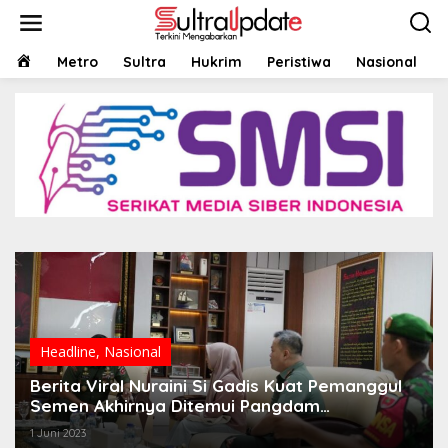
Lewati
ke
konten
HOME
Metro
Sultra
Hukrim
Peristiwa
Nasional
Headline
,
Nasional
Berita Viral Nuraini Si Gadis Kuat Pemanggul
Semen Akhirnya Ditemui Pangdam
XIV/Hasanuddin
1 Juni 2023