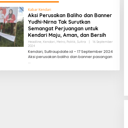
Kabar Kendari
Aksi Perusakan Baliho dan Banner
Yudhi-Nirna Tak Surutkan
Semangat Perjuangan untuk
Kendari Maju, Aman, dan Bersih
Headline
,
Kendari
,
Metro
,
Politik
,
Sultra
|
16 September
Oleh
2024
Sultra
Kendari, Sultraupdate.id – 17 September 2024
Update
Aksi perusakan baliho dan banner pasangan