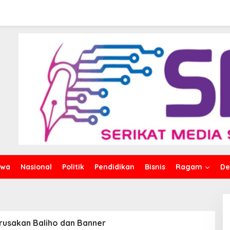
ho dan Banner Yudhi-Nirna
gat Perjuangan untuk
 dan Bersih
iwa
Nasional
Politik
Pendidikan
Bisnis
Ragam
De
erusakan Baliho dan Banner