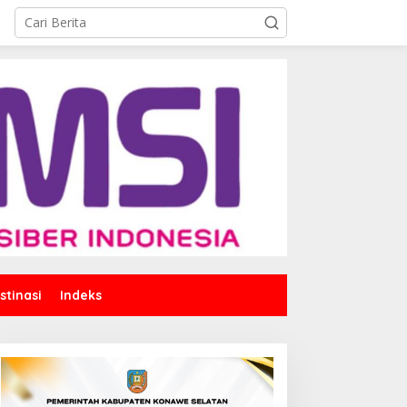
stinasi
Indeks