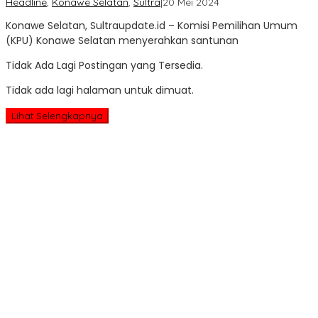
oleh
Headline
,
Konawe Selatan
,
Sultra
|
20 Mei 2024
Sultra
Konawe Selatan, Sultraupdate.id – Komisi Pemilihan Umum
Update
(KPU) Konawe Selatan menyerahkan santunan
Tidak Ada Lagi Postingan yang Tersedia.
Tidak ada lagi halaman untuk dimuat.
Lihat Selengkapnya