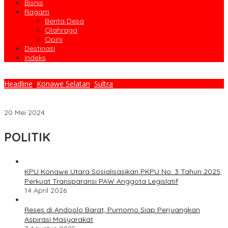
Bisnis
Ragam
Berita Desa
Olahraga
Opini
Destinasi
Indeks
Headline
,
Konawe Selatan
,
Sultra
KPU Konawe Selatan Serahkan Santunan Kematian Kepada Ahli
Waris Badan Adhoc Pemilu
20 Mei 2024
POLITIK
KPU Konawe Utara Sosialisasikan PKPU No. 3 Tahun 2025,
Perkuat Transparansi PAW Anggota Legislatif
14 April 2026
Reses di Andoolo Barat, Purnomo Siap Perjuangkan
Aspirasi Masyarakat