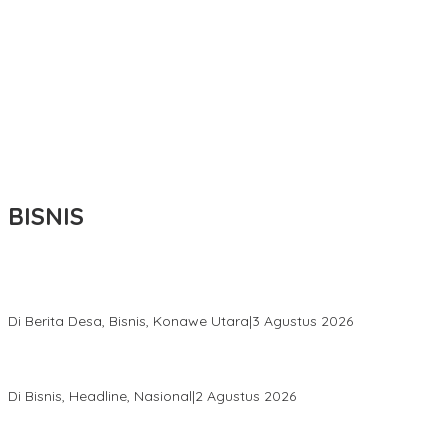
BISNIS
Bupati Ikbar Percepat Pendataan Pekebun Sawit, Dorong
Legalitas STDB Dan Sertifikasi ISPO di Konawe Utara
Di Berita Desa, Bisnis, Konawe Utara
|
3 Agustus 2026
Hadir di Istana Kepresidenan RI, Kadin Sultra Usulkan Hilirisasi
Aspal Buton Masuk Proyek Strategis Nasional
Di Bisnis, Headline, Nasional
|
2 Agustus 2026
Anton Timbang Hadiri Pertemuan Kadin Dengan Presiden