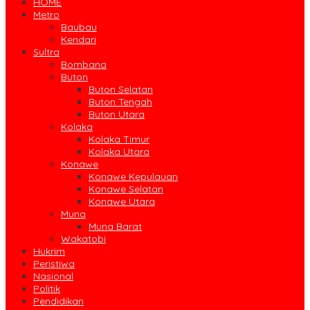
HOME
Metro
Baubau
Kendari
Sultra
Bombana
Buton
Buton Selatan
Buton Tengah
Buton Utara
Kolaka
Kolaka Timur
Kolaka Utara
Konawe
Konawe Kepulauan
Konawe Selatan
Konawe Utara
Muna
Muna Barat
Wakatobi
Hukrim
Peristiwa
Nasional
Politik
Pendidikan