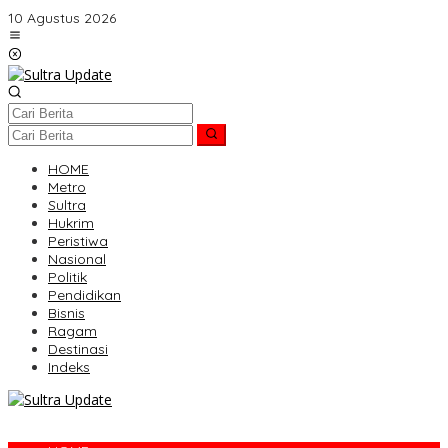
Lewati
10 Agustus 2026
ke
konten
HOME
Metro
Sultra
Hukrim
Peristiwa
Nasional
Politik
Pendidikan
Bisnis
Ragam
Destinasi
Indeks