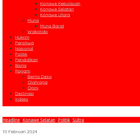
Konawe Kepulauan
Konawe Selatan
Konawe Utara
Muna
Muna Barat
Wakatobi
Hukrim
Peristiwa
Nasional
Politik
Pendidikan
Bisnis
Ragam
Berita Desa
Olahraga
Opini
Destinasi
Indeks
Headline
,
Konawe Selatan
,
Politik
,
Sultra
Memasuki Masa Tenang Bawaslu Konsel Gelar Sosialisasi Persiap
10 Februari 2024