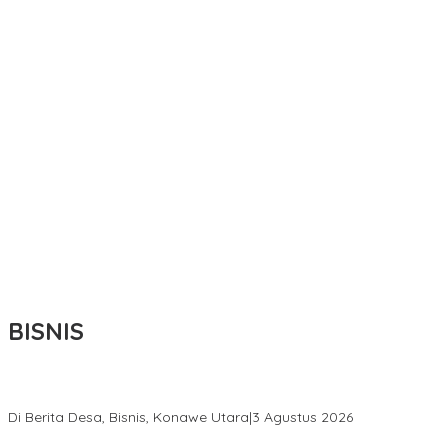
BISNIS
Bupati Ikbar Percepat Pendataan Pekebun Sawit, Dorong Legalita
Di Berita Desa, Bisnis, Konawe Utara
|
3 Agustus 2026