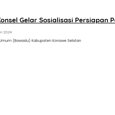
sel Gelar Sosialisasi Persiapan 
oleh
ri 2024
Sultra
n Umum (Bawaslu) Kabupaten Konawe Selatan
Update