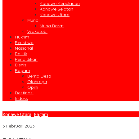
Konawe Kepulauan
Konawe Selatan
Konawe Utara
Muna
Muna Barat
Wakatobi
Hukrim
Peristiwa
Nasional
Politik
Pendidikan
Bisnis
Ragam
Berita Desa
Olahraga
Opini
Destinasi
Indeks
Konawe Utara
,
Ragam
Dorong Pertumbuhan Ekonomi, Bupati Konut Salurkan Bantuan Ke
3 Februari 2023