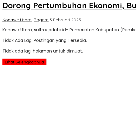
Dorong Pertumbuhan Ekonomi, Bup
oleh
Konawe Utara
,
Ragam
|
3 Februari 2023
Sultra
Konawe Utara, sultraupdate.id- Pemerintah Kabupaten (Pemkab
Update
Tidak Ada Lagi Postingan yang Tersedia.
Tidak ada lagi halaman untuk dimuat.
Lihat Selengkapnya