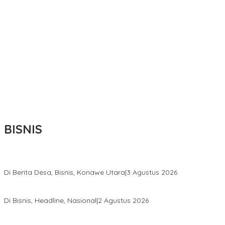
BISNIS
Bupati Ikbar Percepat Pendataan Pekebun Sawit, Dorong Legalita
Di Berita Desa, Bisnis, Konawe Utara
|
3 Agustus 2026
Hadir di Istana Kepresidenan RI, Kadin Sultra Usulkan Hilirisasi A
Di Bisnis, Headline, Nasional
|
2 Agustus 2026
Anton Timbang Hadiri Pertemuan Kadin Dengan Presiden Prabowo