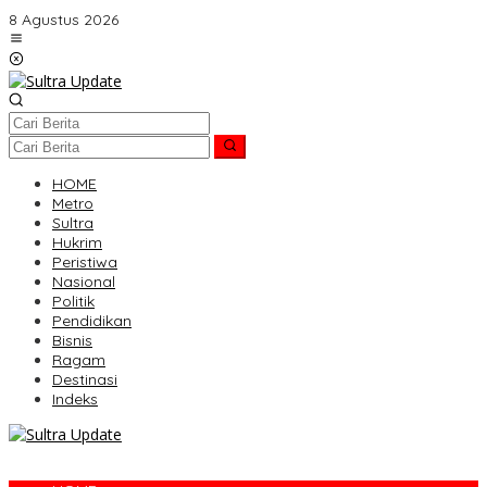
Lewati
8 Agustus 2026
ke
konten
HOME
Metro
Sultra
Hukrim
Peristiwa
Nasional
Politik
Pendidikan
Bisnis
Ragam
Destinasi
Indeks