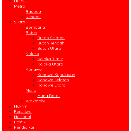
HOME
Metro
Baubau
Kendari
Sultra
Bombana
Buton
Buton Selatan
Buton Tengah
Buton Utara
Kolaka
Kolaka Timur
Kolaka Utara
Konawe
Konawe Kepulauan
Konawe Selatan
Konawe Utara
Muna
Muna Barat
Wakatobi
Hukrim
Peristiwa
Nasional
Politik
Pendidikan