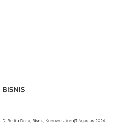
BISNIS
Bupati Ikbar Percepat Pendataan Pekebun Sawit, Dorong
Legalitas STDB Dan Sertifikasi ISPO di Konawe Utara
Di Berita Desa, Bisnis, Konawe Utara
|
3 Agustus 2026
Hadir di Istana Kepresidenan RI, Kadin Sultra Usulkan Hilirisasi