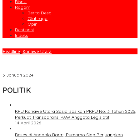
Bisnis
Ragam
Berita Desa
Olahraga
Opini
Destinasi
Indeks
Headline
,
Konawe Utara
Bupati H. Ruksamin Apresiasi Polres Konut Mampu Mengurangi
Angka Kriminalitas, Pengungkapan Kasus Narkoba dan
Kecelakaan di Daerahnya
3 Januari 2024
POLITIK
KPU Konawe Utara Sosialisasikan PKPU No. 3 Tahun 2025,
Perkuat Transparansi PAW Anggota Legislatif
14 April 2026
Reses di Andoolo Barat, Purnomo Siap Perjuangkan