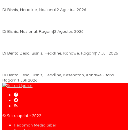
Aspal Buton Masuk Proyek Strategis Nasional
Di Bisnis, Headline, Nasional
|
2 Agustus 2026
Anton Timbang Hadiri Pertemuan Kadin Dengan Presiden
Prabowo, Perkuat Sinergi Bangun Ekonomi Daerah
Di Bisnis, Nasional, Ragam
|
2 Agustus 2026
Wabup Konawe Salurkan Bibit Durian Dan Saprodi, Dorong
Petani Tingkatkan Produktivitas
Di Berita Desa, Bisnis, Headline, Konawe, Ragam
|
17 Juli 2026
PT MLP Dorong UMKM Langgikima Naik Kelas, Produk Lokal
Dibidik Tembus Ritel Modern
Di Berita Desa, Bisnis, Headline, Kesehatan, Konawe Utara,
Ragam
|
1 Juli 2026
© Sultraupdate 2022
Pedoman Media Siber