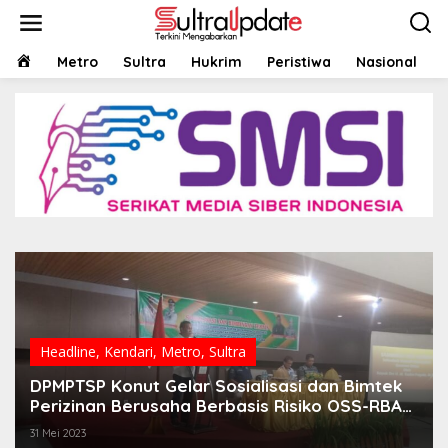
Lewati
ke
konten
HOME
Metro
Sultra
Hukrim
Peristiwa
Nasional
Headline
,
Kendari
,
Metro
,
Sultra
DPMPTSP Konut Gelar Sosialisasi dan Bimtek
Perizinan Berusaha Berbasis Risiko OSS-RBA
dan Pelaporannya Tahun 2023
31 Mei 2023