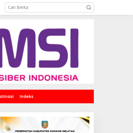
stinasi
Indeks