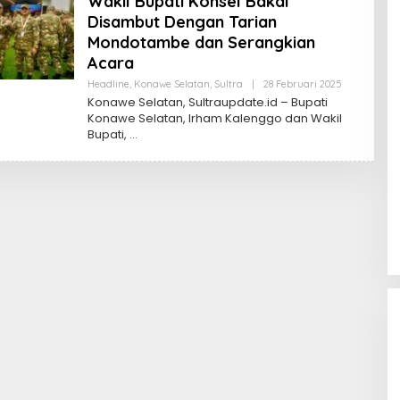
Wakil Bupati Konsel Bakal
Disambut Dengan Tarian
Mondotambe dan Serangkian
Acara
Oleh
Headline
,
Konawe Selatan
,
Sultra
|
28 Februari 2025
Sultra
Konawe Selatan, Sultraupdate.id – Bupati
Update
Konawe Selatan, Irham Kalenggo dan Wakil
Bupati,