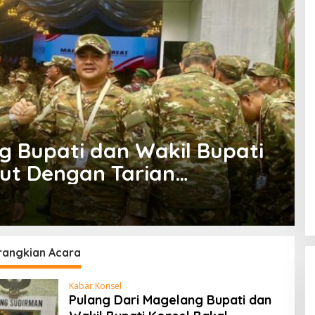
g Bupati dan Wakil Bupati
ut Dengan Tarian
rangkian Acara
rangkian Acara
Kabar Konsel
Pulang Dari Magelang Bupati dan