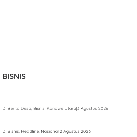
BISNIS
Bupati Ikbar Percepat Pendataan Pekebun Sawit, Dorong
Legalitas STDB Dan Sertifikasi ISPO di Konawe Utara
Di Berita Desa, Bisnis, Konawe Utara
|
3 Agustus 2026
Hadir di Istana Kepresidenan RI, Kadin Sultra Usulkan Hilirisasi
Aspal Buton Masuk Proyek Strategis Nasional
Di Bisnis, Headline, Nasional
|
2 Agustus 2026