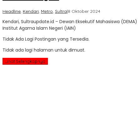
oleh
Headline
,
Kendari
,
Metro
,
Sultra
|
8 Oktober 2024
Sultra
Kendari, Sultraupdate.id – Dewan Eksekutif Mahasiswa (DEMA)
Update
Institut Agama Islam Negeri (IAIN)
Tidak Ada Lagi Postingan yang Tersedia.
Tidak ada lagi halaman untuk dimuat.
Lihat Selengkapnya