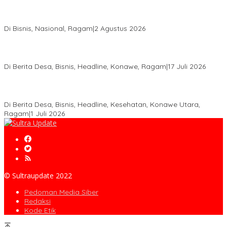
Anton Timbang Hadiri Pertemuan Kadin Dengan Presiden
Prabowo, Perkuat Sinergi Bangun Ekonomi Daerah
Di Bisnis, Nasional, Ragam
|
2 Agustus 2026
Wabup Konawe Salurkan Bibit Durian Dan Saprodi, Dorong
Petani Tingkatkan Produktivitas
Di Berita Desa, Bisnis, Headline, Konawe, Ragam
|
17 Juli 2026
PT MLP Dorong UMKM Langgikima Naik Kelas, Produk Lokal
Dibidik Tembus Ritel Modern
Di Berita Desa, Bisnis, Headline, Kesehatan, Konawe Utara,
Ragam
|
1 Juli 2026
© Sultraupdate 2022
Pedoman Media Siber
Redaksi
Kode Etik