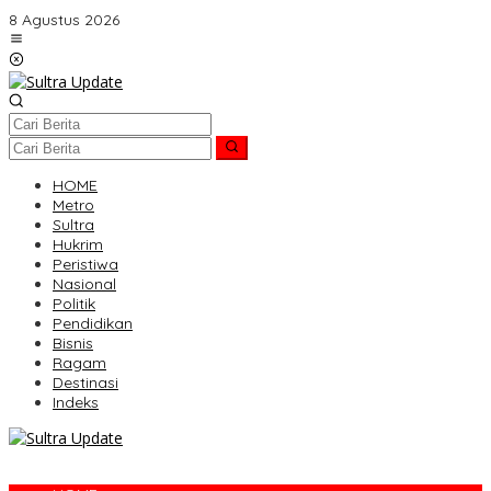
Lewati
8 Agustus 2026
ke
konten
HOME
Metro
Sultra
Hukrim
Peristiwa
Nasional
Politik
Pendidikan
Bisnis
Ragam
Destinasi
Indeks