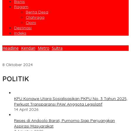
Bisnis
Ragam
Berita Desa
Olahraga
Opini
Destinasi
Indeks
Headline
,
Kendari
,
Metro
,
Sultra
Presma IAIN Kendari Desak Bawaslu Sultra, Telusuri Dugaan
Penyebaran 1 Juta Amplop Oleh Oknum Cagub
8 Oktober 2024
POLITIK
KPU Konawe Utara Sosialisasikan PKPU No. 3 Tahun 2025,
Perkuat Transparansi PAW Anggota Legislatif
14 April 2026
Reses di Andoolo Barat, Purnomo Siap Perjuangkan
Aspirasi Masyarakat