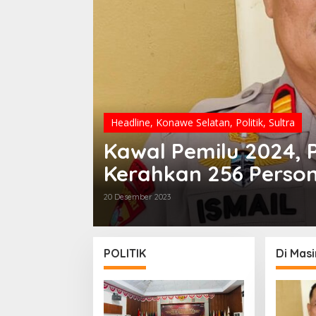
Headline
,
Konawe Selatan
,
Politik
,
Sultra
Kawal Pemilu 2024, P
Kerahkan 256 Perso
Pengamanan Di Masi
20 Desember 2023
POLITIK
Di Mas