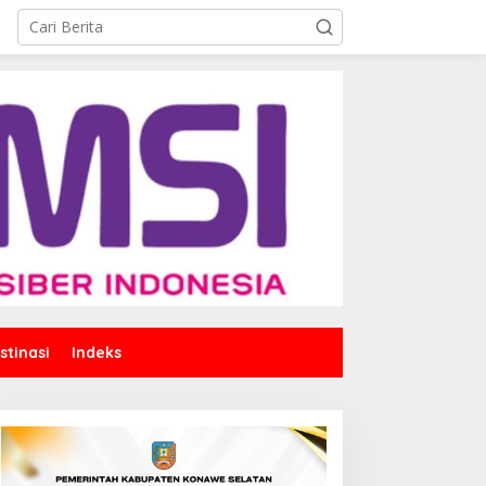
stinasi
Indeks