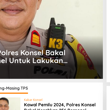
olres Konsel Bakal
nel Untuk Lakukan
ng-Masing TPS
ing-Masing TPS
Kabar Konsel
Kawal Pemilu 2024, Polres Konsel