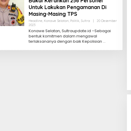
Bakal Kerahkan 256 Personel
Untuk Lakukan Pengamanan Di
Masing-Masing TPS
Headline
,
Konawe Selatan
,
Politik
,
Sultra
|
20 Desember
Oleh
2023
Sultra
Konawe Selatan, Sultraupdate.id –Sebagai
Update
bentuk komitmen dalam mengawal
terlaksananya dengan baik Kepolisian