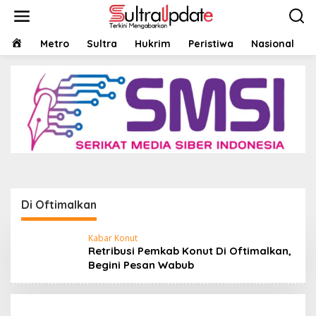
Lewati
ke
konten
HOME
Metro
Sultra
Hukrim
Peristiwa
Nasional
Di Oftimalkan
Kabar Konut
Retribusi Pemkab Konut Di Oftimalkan,
Begini Pesan Wabub