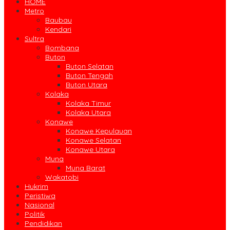
HOME
Metro
Baubau
Kendari
Sultra
Bombana
Buton
Buton Selatan
Buton Tengah
Buton Utara
Kolaka
Kolaka Timur
Kolaka Utara
Konawe
Konawe Kepulauan
Konawe Selatan
Konawe Utara
Muna
Muna Barat
Wakatobi
Hukrim
Peristiwa
Nasional
Politik
Pendidikan