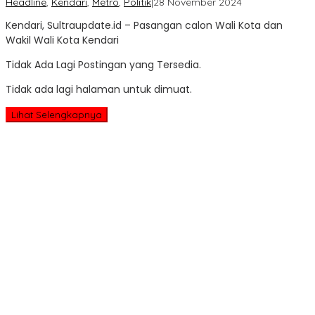
oleh
Headline
,
Kendari
,
Metro
,
Politik
|
28 November 2024
Sultra
Kendari, Sultraupdate.id – Pasangan calon Wali Kota dan
Update
Wakil Wali Kota Kendari
Tidak Ada Lagi Postingan yang Tersedia.
Tidak ada lagi halaman untuk dimuat.
Lihat Selengkapnya