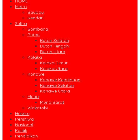
HOME
Metro
Baubau
Kendari
Sultra
Bombana
Buton
Buton Selatan
Buton Tengah
Buton Utara
Kolaka
Kolaka Timur
Kolaka Utara
Konawe
Konawe Kepulauan
Konawe Selatan
Konawe Utara
Muna
Muna Barat
Wakatobi
Hukrim
Peristiwa
Nasional
Politik
Pendidikan