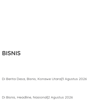
BISNIS
Bupati Ikbar Percepat Pendataan Pekebun Sawit, Dorong
Legalitas STDB Dan Sertifikasi ISPO di Konawe Utara
Di Berita Desa, Bisnis, Konawe Utara
|
3 Agustus 2026
Hadir di Istana Kepresidenan RI, Kadin Sultra Usulkan Hilirisasi
Aspal Buton Masuk Proyek Strategis Nasional
Di Bisnis, Headline, Nasional
|
2 Agustus 2026
Anton Timbang Hadiri Pertemuan Kadin Dengan Presiden