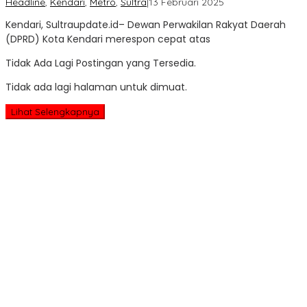
oleh
Headline
,
Kendari
,
Metro
,
Sultra
|
13 Februari 2025
Sultra
Kendari, Sultraupdate.id– Dewan Perwakilan Rakyat Daerah
Update
(DPRD) Kota Kendari merespon cepat atas
Tidak Ada Lagi Postingan yang Tersedia.
Tidak ada lagi halaman untuk dimuat.
Lihat Selengkapnya