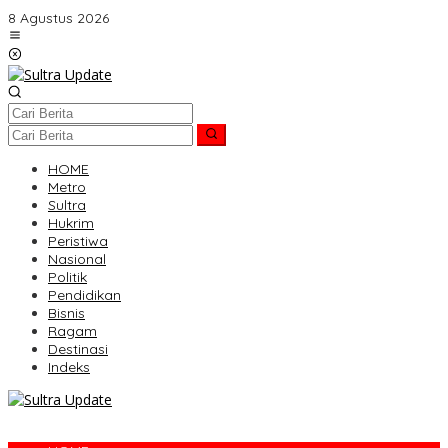
Lewati
8 Agustus 2026
ke
konten
HOME
Metro
Sultra
Hukrim
Peristiwa
Nasional
Politik
Pendidikan
Bisnis
Ragam
Destinasi
Indeks