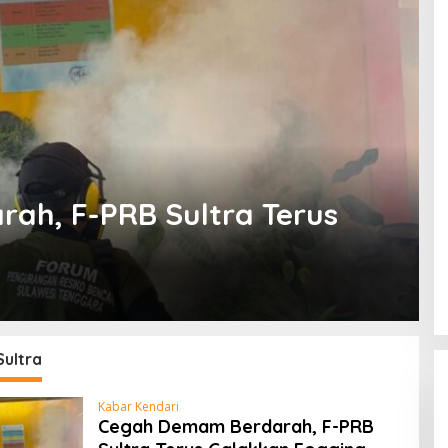
ah, F-PRB Sultra Terus
Sultra
Kabar Kendari
Cegah Demam Berdarah, F-PRB