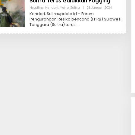
Sultra Terus Galakkan Fogging
Oleh
Headline
,
Kendari
,
Metro
,
Sultra
|
28 Januari 2024
Sultra
Kendari, Sultraupdate.id – Forum
Update
Pengurangan Resiko bencana (FPRB) Sulawesi
Tenggara (Sultra) terus