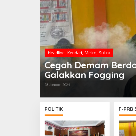
Headline
,
Kendari
,
Metro
,
Sultra
Cegah Demam Berdar
Galakkan Fogging
28 Januari 2024
POLITIK
F-PRB 