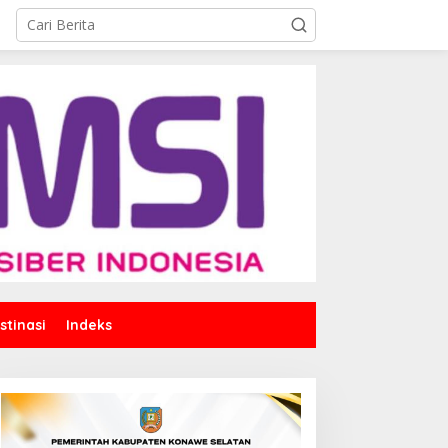
stinasi
Indeks