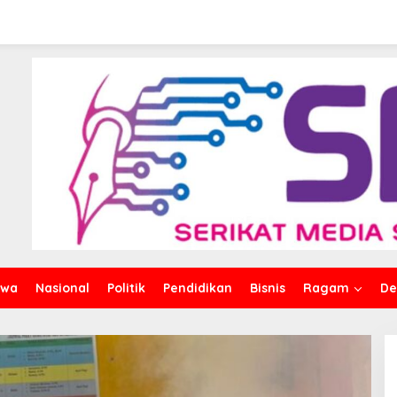
iwa
Nasional
Politik
Pendidikan
Bisnis
Ragam
De